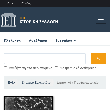
EL
Είσοδος
ΙΕΠ
Toggl
ΙΣΤΟΡΙΚΉ ΣΥΛΛΟΓΉ
navig
Πλοήγηση
Αναζήτηση
Ευρετήρια
Αναζήτηση στα περιεχόμενα
Με ψηφιακά αντίγραφα
ΕΛΙΑ
Σχολικό Εγχειρίδιο
Δημοτικό / Παρθεναγωγείο