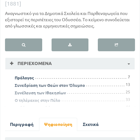
[1881]
Αναγνωστικό για τα Δημοτικά Σχολεία και Παρθεναγωγεία που
εξιστορεί τις περιπέτειες του Οδυσσέα. Το κείμενο συνοδεύεται
από γλωσσικές και ερμηνευτικές σημειώσεις.
ΠΕΡΙΕΧΌΜΕΝΑ
7
Πρόλογος
13
Συνεδρίαση των Θεών στον Όλυμπο
25
Συνέλευση των Ιθακησίων
33
Ο τηλέμαχος στην Πύλο
44
Παθήματα Μενελάου
61
Ναυάγια Οδυσσέως
89
Ο Οδυσσέας διηγείται τα παθήματά του
Περιγραφή
Ψηφιοποίηση
Σχετικά
111
Οδυσσέας και Αίολος