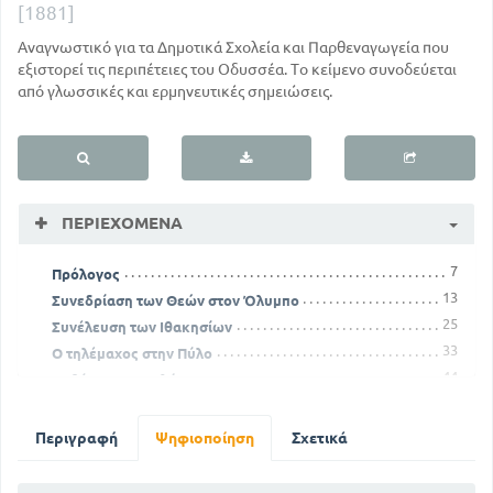
[1881]
Αναγνωστικό για τα Δημοτικά Σχολεία και Παρθεναγωγεία που
εξιστορεί τις περιπέτειες του Οδυσσέα. Το κείμενο συνοδεύεται
από γλωσσικές και ερμηνευτικές σημειώσεις.
ΠΕΡΙΕΧΌΜΕΝΑ
7
Πρόλογος
13
Συνεδρίαση των Θεών στον Όλυμπο
25
Συνέλευση των Ιθακησίων
33
Ο τηλέμαχος στην Πύλο
44
Παθήματα Μενελάου
61
Ναυάγια Οδυσσέως
89
Ο Οδυσσέας διηγείται τα παθήματά του
Περιγραφή
Ψηφιοποίηση
Σχετικά
111
Οδυσσέας και Αίολος