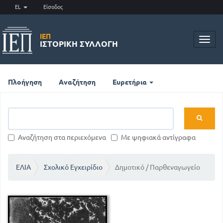
EL
Είσοδος
ΙΕΠ
Toggl
ΙΣΤΟΡΙΚΉ ΣΥΛΛΟΓΉ
navig
Πλοήγηση
Αναζήτηση
Ευρετήρια
Αναζήτηση στα περιεχόμενα
Με ψηφιακά αντίγραφα
ΕΛΙΑ
Σχολικό Εγχειρίδιο
Δημοτικό / Παρθεναγωγείο