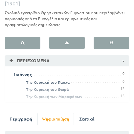
[1901]
Σχολικό εγχειρίδιο Θρησκευτικών Γυμνασίου που περιλαμβάνει
περικοπές από τα Ευαγγέλια και ερμηνευτικές και
πραγματολογικές σημειώσεις.
ΠΕΡΙΕΧΌΜΕΝΑ
9
Ιωάννης
9
Την Κυριακή του Πάσχα
12
Την Κυριακή του Θωμά
15
Την Κυριακή των Μυροφόρων
18
Την Κυριακή του Παράλυτου
21
Την Κυριακή της Σαμαρείτιδος
28
Την Κυριακή του Τυφλού
Περιγραφή
Ψηφιοποίηση
Σχετικά
32
Την Κυριακή των αγίων Πατέρων
35
Την Κυριακή της Πντηκοστής