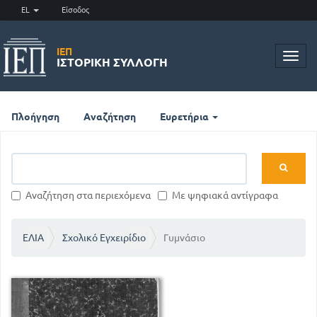
EL
Είσοδος
ΙΕΠ
Toggl
ΙΣΤΟΡΙΚΉ ΣΥΛΛΟΓΉ
navig
Πλοήγηση
Αναζήτηση
Ευρετήρια
Αναζήτηση στα περιεχόμενα
Με ψηφιακά αντίγραφα
ΕΛΙΑ
Σχολικό Εγχειρίδιο
Γυμνάσιο