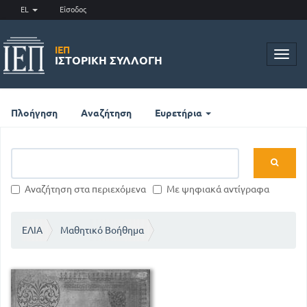
EL
Είσοδος
ΙΕΠ
Toggl
ΙΣΤΟΡΙΚΉ ΣΥΛΛΟΓΉ
navig
Πλοήγηση
Αναζήτηση
Ευρετήρια
Αναζήτηση στα περιεχόμενα
Με ψηφιακά αντίγραφα
ΕΛΙΑ
Μαθητικό Βοήθημα