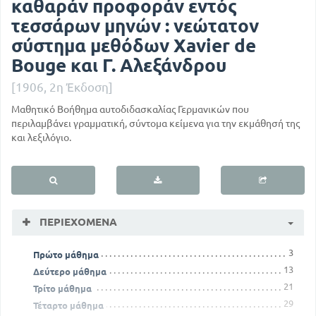
καθαράν προφοράν εντός
τεσσάρων μηνών : νεώτατον
σύστημα μεθόδων Xavier de
Bouge και Γ. Αλεξάνδρου
[1906, 2η Έκδοση]
Μαθητικό Βοήθημα αυτοδιδασκαλίας Γερμανικών που
περιλαμβάνει γραμματική, σύντομα κείμενα για την εκμάθησή της
και λεξιλόγιο.
ΠΕΡΙΕΧΌΜΕΝΑ
3
Πρώτο μάθημα
13
Δεύτερο μάθημα
21
Τρίτο μάθημα
29
Τέταρτο μάθημα