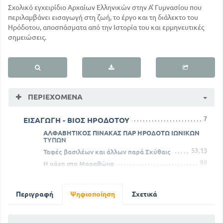
Σχολικό εγχειρίδιο Αρχαίων Ελληνικών στην Α' Γυμνασίου που
περιλαμβάνει εισαγωγή στη ζωή, το έργο και τη διάλεκτο του
Ηρόδοτου, αποσπάσματα από την Ιστορία του και ερμηνευτικές
σημειώσεις.
ΠΕΡΙΕΧΌΜΕΝΑ
7
ΕΙΣΑΓΩΓΗ - ΒΙΟΣ ΗΡΟΔΟΤΟΥ
ΑΛΦΑΒΗΤΙΚΟΣ ΠΙΝΑΚΑΣ ΠΑΡ ΗΡΟΔΟΤΩ ΙΩΝΙΚΩΝ
ΤΥΠΩΝ
53
13
Ταφές βασιλέων και άλλων παρά Σκύθαις
89
Η μάχη στο Μαραθώνα
69
Η ναυμαχία της Σαλαμίνας
171
Εξετάσεις των Ελλήνων
Περιγραφή
Ψηφιοποίηση
Σχετικά
5
ΕΙΣΑΓΩΓΗ - ΒΙΟΣ ΗΡΟΔΟΤΟΥ
ΑΛΦΑΒΗΤΙΚΟΣ ΠΙΝΑΚΑΣ ΠΑΡ ΗΡΟΔΟΤΩ ΙΩΝΙΚΩΝ
ΤΥΠΩΝ