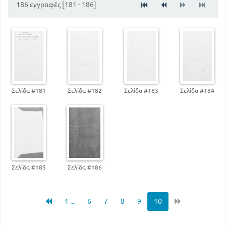
186 εγγραφές [181 - 186]
52
26
Ταφές βασιλέων και άλλων παρά Σκύθαις
88
Η μάχη στο Μαραθώνα
104
Πορεία του στρατού και αριθμός
Αθηναίοι σωτήρες της Ελλάδος. Ελλήνων
συμβούλια και Παρασκευή
144
119
Η ναυμαχία της Σαλαμίνας
170
Εξετάσεις των Ελλήνων
Σελίδα #181
Σελίδα #182
Σελίδα #183
Σελίδα #184
Σελίδα #185
Σελίδα #186
1 ...
6
7
8
9
10