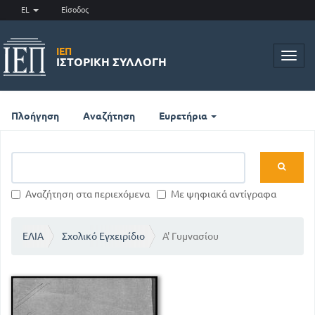
EL
Είσοδος
ΙΕΠ
Toggl
ΙΣΤΟΡΙΚΉ ΣΥΛΛΟΓΉ
navig
Πλοήγηση
Αναζήτηση
Ευρετήρια
Αναζήτηση στα περιεχόμενα
Με ψηφιακά αντίγραφα
ΕΛΙΑ
Σχολικό Εγχειρίδιο
Α' Γυμνασίου