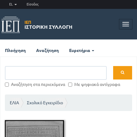
EL
Είσοδος
ΙΕΠ
Toggl
ΙΣΤΟΡΙΚΉ ΣΥΛΛΟΓΉ
navig
Πλοήγηση
Αναζήτηση
Ευρετήρια
Αναζήτηση στα περιεχόμενα
Με ψηφιακά αντίγραφα
ΕΛΙΑ
Σχολικό Εγχειρίδιο