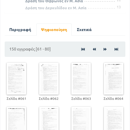
11
Δράση του Θίβρωνος εν Μ. Ασία
13
Δράση του Δερκυλίδου εν Μ. Ασία
Ο Δερκυκίδασ συνεχίζει την δράση του εν Μ. Ασία
18
15
Εκστρατεία του Αγησιλάου στην Μ. Ασία
Ενέργειες του Τιθραύστου εν τη κυρίως Ελλάδα
Περιγραφή
Ψηφιοποίηση
Σχετικά
κατά των Λακεδαιμωνίων
25
Συνέχεια της δράσεως του Αγησιλάου στην Μ. Ασία
150 εγγραφές [61 - 80]
35
27
Δράση του Θίβρωνος εν Μ. Ασία
Ο Δερκυλίδας συνεχίζει την δράση του στη Μ. Ασία
38
Συνέχεια της δράσεως του Αγησιλάου στην Μ. Ασία
47
Ανάκληση υπό των Λακεδαιμονίων του Αγησιλάου
εκ της Μ. Ασίας
50
Σελίδα #061
Σελίδα #062
Σελίδα #063
Σελίδα #064