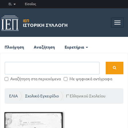
EL
Είσοδος
ΙΕΠ
Toggl
ΙΣΤΟΡΙΚΉ ΣΥΛΛΟΓΉ
navig
Πλοήγηση
Αναζήτηση
Ευρετήρια
Αναζήτηση στα περιεχόμενα
Με ψηφιακά αντίγραφα
ΕΛΙΑ
Σχολικό Εγχειρίδιο
Γ' Ελληνικού Σχολείου