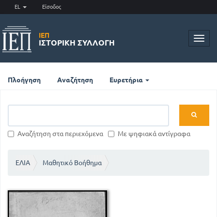
EL
Είσοδος
ΙΕΠ
Toggl
ΙΣΤΟΡΙΚΉ ΣΥΛΛΟΓΉ
navig
Πλοήγηση
Αναζήτηση
Ευρετήρια
Αναζήτηση στα περιεχόμενα
Με ψηφιακά αντίγραφα
ΕΛΙΑ
Μαθητικό Βοήθημα