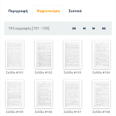
ΙΔΙΩΤΙΣΜΟΙ ΜΕΤΑΦΟΡΙΚΕΣ ΕΚΦΡΑΣΕΙΣ ΤΗΣ ΓΑΛΛΙΚΗΣ
ΓΛΩΣΣΑΣ
24
13
Περιγραφή
ALMANACH
Ψηφιοποίηση
Σχετικά
41
BALANCE
56
BESOIN
193 εγγραφές [101 - 120]
70
BOUFLER
92
CASQUE
102
CHASSER
119
CLOOHER
134
CONTER
150
COUVERTURE
169
DONNER
184
Σελίδα #101
Σελίδα #102
Σελίδα #103
Σελίδα #104
ENTIER
Σελίδα #105
Σελίδα #106
Σελίδα #107
Σελίδα #108