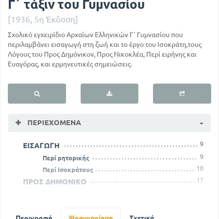
Γ΄ τάξιν του Γυμνασίου
[1936, 5η Έκδοση]
Σχολικό εγχειρίδιο Αρχαίων Ελληνικών Γ΄ Γυμνασίου που
περιλαμβάνει εισαγωγή στη ζωή και το έργο του Ισοκράτη,τους
Λόγους του Προς Δημόνικον, Προς Νικοκλέα, Περί ειρήνης και
Ευαγόρας, και ερμηνευτικές σημειώσεις.
ΠΕΡΙΕΧΌΜΕΝΑ
9
ΕΙΣΑΓΩΓΗ
9
Περί ρητορικής
10
Περί Ισοκράτους
17
ΠΡΟΣ ΔΗΜΟΝΙΚΟ
28
ΠΡΟΣ ΝΙΚΟΚΛΕΑ
40
ΕΥΑΓΟΡΑΣ
59
Περιγραφή
ΠΕΡΙ ΕΙΡΗΝΗΣ Η ΣΥΜΜΑΧΙΚΟΣ
Ψηφιοποίηση
Σχετικά