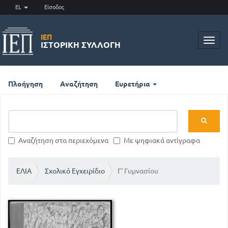
EL
Είσοδος
ΙΕΠ
Toggl
ΙΣΤΟΡΙΚΉ ΣΥΛΛΟΓΉ
navig
Πλοήγηση
Αναζήτηση
Ευρετήρια
Αναζήτηση στα περιεχόμενα
Με ψηφιακά αντίγραφα
ΕΛΙΑ
Σχολικό Εγχειρίδιο
Γ' Γυμνασίου