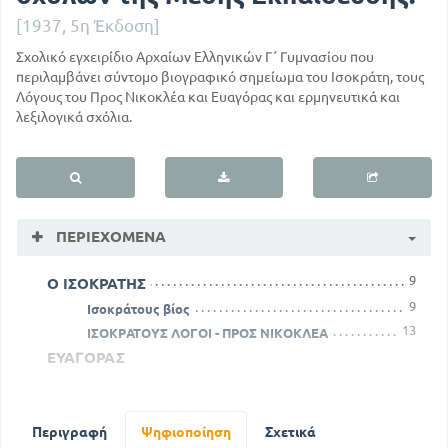
[1937, 5η Έκδοση]
Σχολικό εγχειρίδιο Αρχαίων Ελληνικών Γ΄ Γυμνασίου που
περιλαμβάνει σύντομο βιογραφικό σημείωμα του Ισοκράτη, τους
Λόγους του Προς Νικοκλέα και Ευαγόρας και ερμηνευτικά και
λεξιλογικά σχόλια.
ΠΕΡΙΕΧΌΜΕΝΑ
9
Ο ΙΣΟΚΡΑΤΗΣ
9
Ισοκράτους βίος
13
ΙΣΟΚΡΑΤΟΥΣ ΛΟΓΟΙ - ΠΡΟΣ ΝΙΚΟΚΛΕΑ
ΕΥΑΓΟΡΑΣ
29
Εισαγωγή
55
ΠΡΟΣ ΝΙΚΟΚΛΕΑ
70
Περιγραφή
Ψηφιοποίηση
Σχετικά
ΕΥΑΓΟΡΑΣ