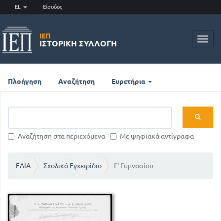
EL
Είσοδος
ΙΕΠ
Toggl
ΙΣΤΟΡΙΚΉ ΣΥΛΛΟΓΉ
navig
Πλοήγηση
Αναζήτηση
Ευρετήρια
Αναζήτηση στα περιεχόμενα
Με ψηφιακά αντίγραφα
ΕΛΙΑ
Σχολικό Εγχειρίδιο
Γ' Γυμνασίου