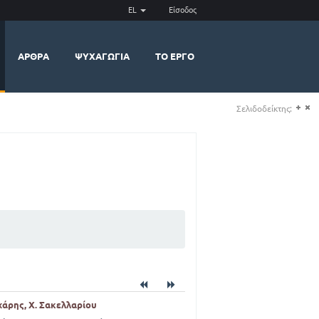
EL
Είσοδος
ΆΡΘΡΑ
ΨΥΧΑΓΩΓΊΑ
ΤΟ ΈΡΓΟ
Σελιδοδείκτης:
(+)
(-)
οχάρης, Χ. Σακελλαρίου