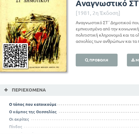
Αναγνωστικό ΣΤ
[1981, 2η Έκδοση]
Αναγνωστικό ΣΤ΄ Δημοτικού που 
εμπνευσμένα από την κοινωνική,
πολιτιστική κληρονομιά και τα 
ασχολίες των ανθρώπων και τα 
ΠΡΟΒΟΛΉ
Μ
ΠΕΡΙΕΧΌΜΕΝΑ
Ο τόπος που κατοικούμε
Ο κάμπος της Θεσσαλίας
Οι ακρίτες
Πίνδος
Το πρώτο Πάσχα