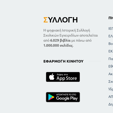
Σ
ΥΛΛΟΓΉ
Π
ΙΕ
Η ψηφιακή Ιστορική Συλλογή
Σχολικών Εγχειριδίων αποτελείται
ΕΛ
από
6.029 βιβλία
με πάνω από
Βο
1.000.000 σελίδες
.
ΕΚ
Πα
ΕΦΑΡΜΟΓΉ ΚΙΝΗΤΟΎ
Εθ
Ακ
Σχ
Ίδ
Α
Δη