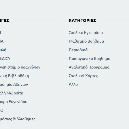
ΗΓΈΣ
ΚΑΤΗΓΟΡΊΕΣ
Π
Σχολικό Εγχειρίδιο
ΙΑ
Μαθητικό Βοήθημα
υλή
Περιοδικό
ΕΔΙΣΥ
Παιδαγωγικό Βοήθημα
νεπιστήμιο Ιωαννίνων
Αναλυτικό Πρόγραμμα
νική Βιβλιοθήκη
Σχολικοί Χάρτες
αδημία Αθηνών
Άλλο
ολή Μωραϊτη
ρυμα Ευγενίδου
ΠΘ
μόσιες Βιβλιοθήκες