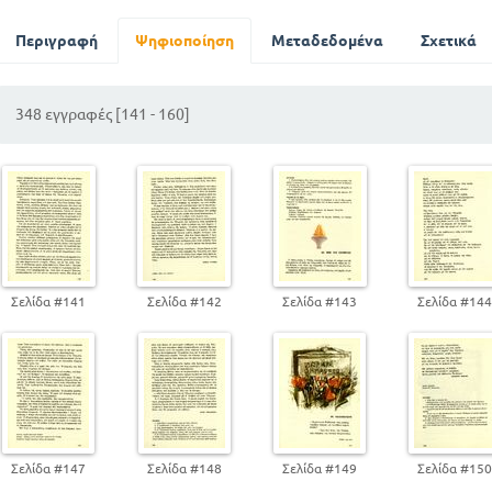
Το θέατρο σκιών
Οι ναυτικοί και οι ξενιτεμένοι μας
Περιγραφή
Ψηφιοποίηση
Μεταδεδομένα
Σχετικά
Τα χέρια του πατέρα μου
Ο κόσμος της τέχνης
348 εγγραφές [141 - 160]
Πρώτη φορά σε μία συναυλία
Ένας σύγχρονος μάγος
Η διεθνής έκθεση Θεσσαλονίκης
Η κατάρα του Πεύκου
Σελίδα #141
Σελίδα #142
Σελίδα #143
Σελίδα #14
Σελίδα #147
Σελίδα #148
Σελίδα #149
Σελίδα #15