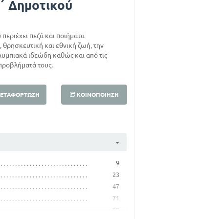
΄ Δημοτικού
περιέχει πεζά και ποιήματα
 θρησκευτική και εθνική ζωή, την
ολυμπιακά ιδεώδη καθώς και από τις
προβλήματά τους.
ΕΤΑΦΌΡΤΩΣΗ
ΚΟΙΝΟΠΟΊΗΣΗ
9
23
47
71
99