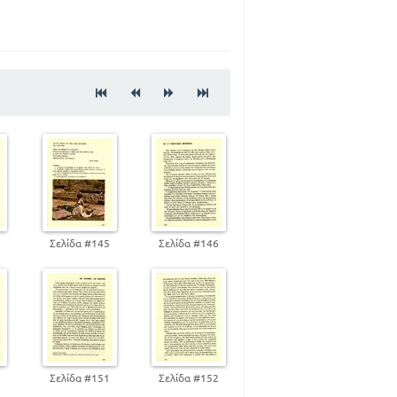
129
154
196
224
245
273
302
321
4
Σελίδα #145
Σελίδα #146
0
Σελίδα #151
Σελίδα #152