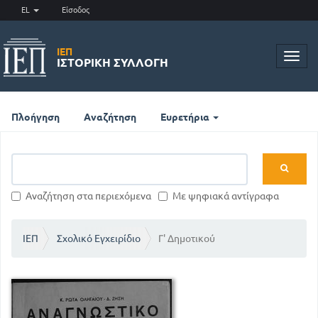
EL
Είσοδος
ΙΕΠ
Toggl
ΙΣΤΟΡΙΚΉ ΣΥΛΛΟΓΉ
navig
Πλοήγηση
Αναζήτηση
Ευρετήρια
Αναζήτηση στα περιεχόμενα
Με ψηφιακά αντίγραφα
ΙΕΠ
Σχολικό Εγχειρίδιο
Γ' Δημοτικού