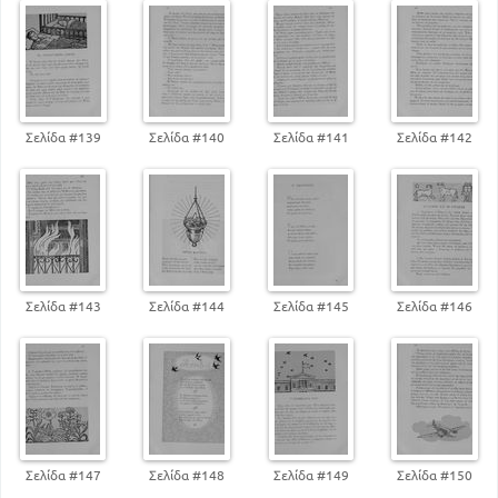
Η πορτοκαλιά
136
Διαμάντι του σπιτιού
148
Άνοιξη
154
Κυριακή των Βαίων
163
Ο τεμπέλης
171
Η Μαρίνα
Σελίδα #139
Σελίδα #140
Σελίδα #141
Σελίδα #142
186
Οι καιροί και οι δουλειές
192
Από την Ελληνική μυθολογία
201
Τι λένε για τους μήνες του καλοκαιριού
Σελίδα #143
Σελίδα #144
Σελίδα #145
Σελίδα #146
Σελίδα #147
Σελίδα #148
Σελίδα #149
Σελίδα #150