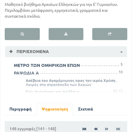
Μαθητικό βοήθημα Αρχαίων Ελληνικών για την Ε' Γυμνασίου.
Περιλαμβάνει μετάφραση, ερμηνευτικά, γραμματικά και
συντακτικά σχόλια.
ΠΕΡΙΕΧΌΜΕΝΑ
5
ΜΕΤΡΟ ΤΩΝ ΟΜΗΡΙΚΩΝ ΕΠΩΝ
10
ΡΑΨΩΔΙΑ Α
Ασέβεια του Αγαμέμνωνος προς τον ιερέα Χρύση .
Λοιμός στο στρατόπεδο των Αχαιών
65
15
Ερίς Αγαμέμνος και Αχιλλέως
108
ΡΑΨΩΔΙΑ Γ
ΝΕΑ ΥΠΟΔΕΙΓΜΑΤΑ ΚΑΙ ΣΧΕΔΙΑΓΡΑΜΜΑΤΑ
Περιγραφή
Ψηφιοποίηση
Σχετικά
ΕΚΘΕΣΕΩΝ
145
148 εγγραφές [141 - 148]