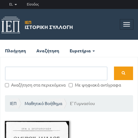
EL
Είσοδος
ΙΕΠ
Toggl
ΙΣΤΟΡΙΚΉ ΣΥΛΛΟΓΉ
navig
Πλοήγηση
Αναζήτηση
Ευρετήρια
Αναζήτηση στα περιεχόμενα
Με ψηφιακά αντίγραφα
ΙΕΠ
Μαθητικό Βοήθημα
Ε' Γυμνασίου