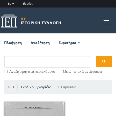
EL
Είσοδος
ΙΕΠ
Toggl
ΙΣΤΟΡΙΚΉ ΣΥΛΛΟΓΉ
navig
Πλοήγηση
Αναζήτηση
Ευρετήρια
Αναζήτηση στα περιεχόμενα
Με ψηφιακά αντίγραφα
ΙΕΠ
Σχολικό Εγχειρίδιο
Γ' Γυμνασίου