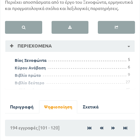
Περιέχει αποσπάσματα από το έργο του Ξενοφώντα, ερμηνευτικά
και πραγματολογικά σχόλια και λεξιλογικές παρατηρήσεις.
ΠΕΡΙΕΧΌΜΕΝΑ
5
Βίος Ξενοφώντα
6
Κύρου Ανάβαση
9
Βιβλίο πρώτο
27
Βιβλίο δεύτερο
45
Βιβλίο τρίτο
65
Βιβλίο τέταρτο
91
Βιβλίο πέμπτο
Περιγραφή
Ψηφιοποίηση
Σχετικά
101
Βιβλίο έκτο
111
Βιβλίο έβδομο
125
194 εγγραφές [101 - 120]
Ερμηνευτικές σημειώσεις