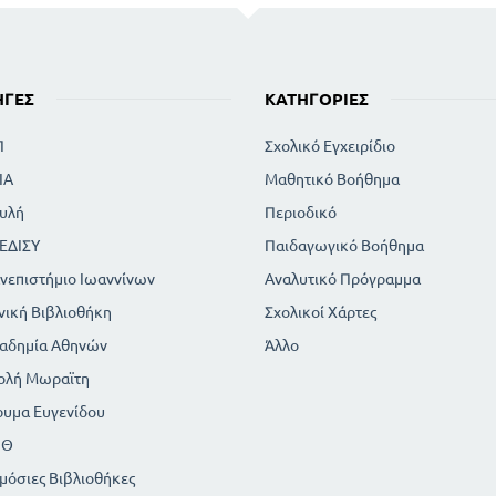
ΗΓΈΣ
ΚΑΤΗΓΟΡΊΕΣ
Π
Σχολικό Εγχειρίδιο
ΙΑ
Μαθητικό Βοήθημα
υλή
Περιοδικό
ΕΔΙΣΥ
Παιδαγωγικό Βοήθημα
νεπιστήμιο Ιωαννίνων
Αναλυτικό Πρόγραμμα
νική Βιβλιοθήκη
Σχολικοί Χάρτες
αδημία Αθηνών
Άλλο
ολή Μωραϊτη
ρυμα Ευγενίδου
ΠΘ
μόσιες Βιβλιοθήκες