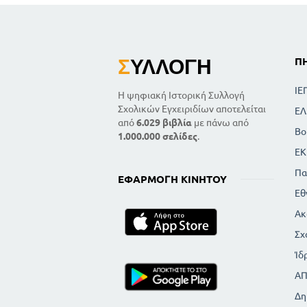
Σ
ΥΛΛΟΓΉ
Π
ΙΕ
Η ψηφιακή Ιστορική Συλλογή
Σχολικών Εγχειριδίων αποτελείται
ΕΛ
από
6.029 βιβλία
με πάνω από
Βο
1.000.000 σελίδες
.
ΕΚ
Πα
ΕΦΑΡΜΟΓΉ ΚΙΝΗΤΟΎ
Εθ
Ακ
Σχ
Ίδ
Α
Δη