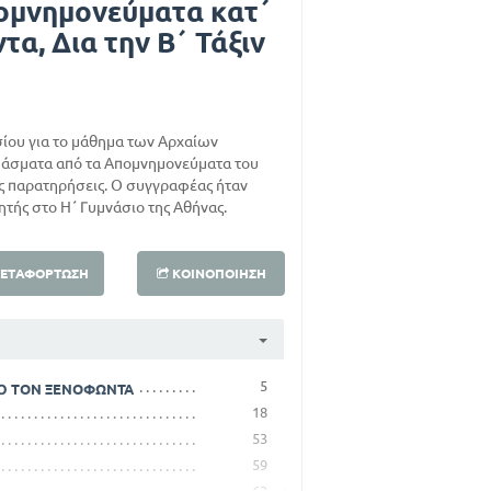
ομνημονεύματα κατ΄
τα, Δια την Β΄ Τάξιν
ασίου για το μάθημα των Αρχαίων
πάσματα από τα Απομνημονεύματα του
ς παρατηρήσεις. Ο συγγραφέας ήταν
τής στο Η΄ Γυμνάσιο της Αθήνας.
ΕΤΑΦΌΡΤΩΣΗ
ΚΟΙΝΟΠΟΊΗΣΗ
5
ΠΌ ΤΟΝ ΞΕΝΟΦΩΝΤΑ
18
53
59