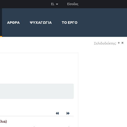
EL
Είσοδος
ΆΡΘΡΑ
ΨΥΧΑΓΩΓΊΑ
ΤΟ ΈΡΓΟ
Σελιδοδείκτης:
(+)
(-)
λια)