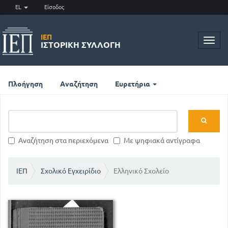
EL
Είσοδος
ΙΕΠ
Toggl
ΙΣΤΟΡΙΚΉ ΣΥΛΛΟΓΉ
navig
Πλοήγηση
Αναζήτηση
Ευρετήρια
Αναζήτηση στα περιεχόμενα
Με ψηφιακά αντίγραφα
ΙΕΠ
Σχολικό Εγχειρίδιο
Ελληνικό Σχολείο