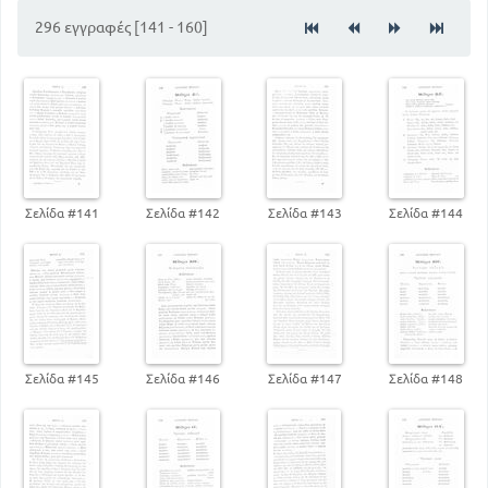
Παράθεση των επιρρημάτων
104
296 εγγραφές [141 - 160]
Δεικτικές αντωνυμίες
116
Προσωπικές αντωνυμίες
122
Ερωτηματικές αντωνυμίες
140
Οριστική παθητικού
154
Οριστική ενεργητικού
170
Τρίτη συζυγία
196
Τέταρτη συζυγία
206
Υποτακτική παθητικού
Σελίδα #141
Σελίδα #142
Σελίδα #143
Σελίδα #144
220
Προθέσεις συντασσόμενοι μετ αφαιρετικής
250
Λεξικό
Σελίδα #145
Σελίδα #146
Σελίδα #147
Σελίδα #148