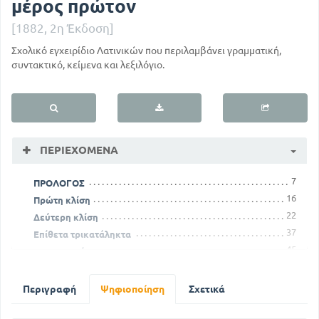
μέρος πρώτον
[1882, 2η Έκδοση]
Σχολικό εγχειρίδιο Λατινικών που περιλαμβάνει γραμματική,
συντακτικό, κείμενα και λεξιλόγιο.
ΠΕΡΙΕΧΌΜΕΝΑ
7
ΠΡΟΛΟΓΟΣ
16
Πρώτη κλίση
22
Δεύτερη κλίση
37
Επίθετα τρικατάληκτα
45
Υποτακτική
51
Μετοχή παθητικού παρακειμένου
65
Γένος εκ της σημασίας
Περιγραφή
Ψηφιοποίηση
Σχετικά
81
Έκτη επανάληψη
93