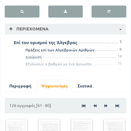
ΠΕΡΙΕΧΌΜΕΝΑ
5
Επί του ορισμού της Άλγεβρας
8
Πράξεις επί των Αλγεβρικών Αριθμών
14
Διαίρεση
58
Εξισώσεις α βαθμού με ένα άγνωστο
88
Διευρεύνηση του γενικού συστήματος
107
Προβλήματα πρωτοβαθμίων συστημάτων
122
Περί ασυμμέτρων αριθμών
Περιγραφή
Ψηφιοποίηση
Σχετικά
126 εγγραφές [61 - 80]