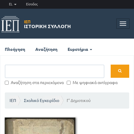
EL
Είσοδος
ΙΕΠ
Toggl
ΙΣΤΟΡΙΚΉ ΣΥΛΛΟΓΉ
navig
Πλοήγηση
Αναζήτηση
Ευρετήρια
Αναζήτηση στα περιεχόμενα
Με ψηφιακά αντίγραφα
ΙΕΠ
Σχολικό Εγχειρίδιο
Γ' Δημοτικού