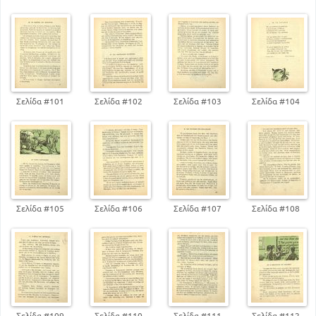
196
Η Εθνική Εορτή
208
Ανάσταση
223
Το καλοκαίρι
236
Στην κουζίνα
Σελίδα #101
Σελίδα #102
Σελίδα #103
Σελίδα #104
1. Εκ της Συλλογής Β. Πετρούνια - Φ. Κολοβού
5
Η Αυγούλα
22
Η ζωή στην εξοχή
50
Ο τρύγος
63
Η Σημαία
78
Πως πήρε το όνομα η Αθήνα μας
Σελίδα #105
Σελίδα #106
Σελίδα #107
Σελίδα #108
89
Η κούνια
114
Ο χειμώνας
126
Ο ταχυδρόμος
139
Χριστούγεννα
149
Τι είπε ο δάσκαλος για τη βασιλόπιτα
156
Οι παροιμίες του χειμώνα
192
Σελίδα #109
Σελίδα #110
Σελίδα #111
Σελίδα #112