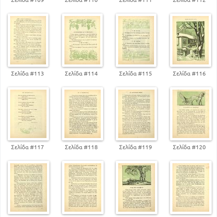
Η Εθνική Εορτή
204
Ανάσταση
219
Το καλοκαίρι
232
Στην κουζίνα
2. Εκ της Συλλογής Σ. Σπεράντσα - Α. Μεταλλινού
Σελίδα #113
Σελίδα #114
Σελίδα #115
Σελίδα #116
9
Άνοιξε το σχολείο
36
Η όμορφη χώρα
70
Η Φθινοπωρινή Εθνική Εορτή
95
Το κυνήγι
121
Η ελιά
136
Το ναυτόπουλο
Σελίδα #117
Σελίδα #118
Σελίδα #119
Σελίδα #120
158
Χιόνι στο χωριό
165
Το ραδιόφωνο
172
Η φανέλα του στρατιώτη
189
Ο Δαίδαλος και ο Ικαρος
236
Ο μεταξοσκώληκας