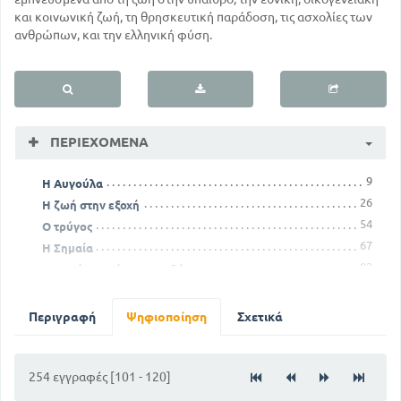
και κοινωνική ζωή, τη θρησκευτική παράδοση, τις ασχολίες των
ανθρώπων, και την ελληνική φύση.
ΠΕΡΙΕΧΌΜΕΝΑ
9
Η Αυγούλα
26
Η ζωή στην εξοχή
54
Ο τρύγος
67
Η Σημαία
82
Πως πήρε το όνομα η Αθήνα μας
93
Η κούνια
118
Ο χειμώνας
Περιγραφή
Ψηφιοποίηση
Σχετικά
130
Ο ταχυδρόμος
143
Χριστούγεννα
153
254 εγγραφές [101 - 120]
Τι είπε ο δάσκαλος για τη βασιλόπιτα
160
Οι παροιμίες του χειμώνα