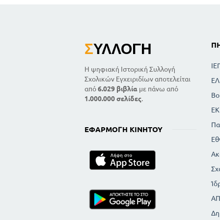
Σ
ΥΛΛΟΓΉ
Π
ΙΕ
Η ψηφιακή Ιστορική Συλλογή
Σχολικών Εγχειριδίων αποτελείται
ΕΛ
από
6.029 βιβλία
με πάνω από
Βο
1.000.000 σελίδες
.
ΕΚ
Πα
ΕΦΑΡΜΟΓΉ ΚΙΝΗΤΟΎ
Εθ
Ακ
Σχ
Ίδ
Α
Δη