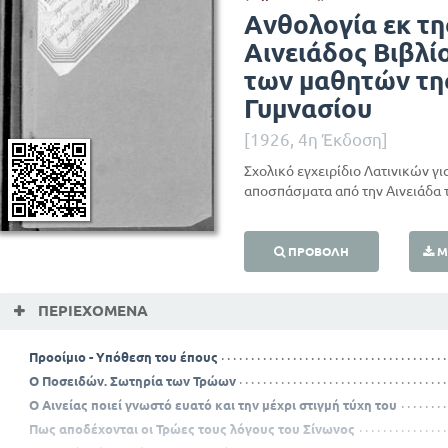
Ανθολογία εκ τη
Αινειάδος Βιβλίον
των μαθητών τη
Γυμνασίου
[1926, 4η Έκδοση]
Σχολικό εγχειρίδιο Λατινικών γι
αποσπάσματα από την Αινειάδα τ
ΠΡΟΒΟΛΉ
Μ
ΠΕΡΙΕΧΌΜΕΝΑ
Προοίμιο - Υπόθεση του έπους
Ο Ποσειδών. Σωτηρία των Τρώων
Ο Αινείας ποιεί γνωστό ευατό και την μέχρι στιγμή τύχη του
Πως αποδέχονται οι Τρώες τους λόγους του Σίνωνος