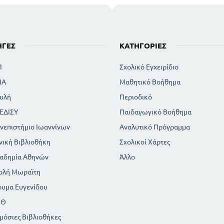
ΗΓΈΣ
ΚΑΤΗΓΟΡΊΕΣ
Π
Σχολικό Εγχειρίδιο
ΙΑ
Μαθητικό Βοήθημα
υλή
Περιοδικό
ΕΔΙΣΥ
Παιδαγωγικό Βοήθημα
νεπιστήμιο Ιωαννίνων
Αναλυτικό Πρόγραμμα
νική Βιβλιοθήκη
Σχολικοί Χάρτες
αδημία Αθηνών
Άλλο
ολή Μωραϊτη
ρυμα Ευγενίδου
ΠΘ
μόσιες Βιβλιοθήκες