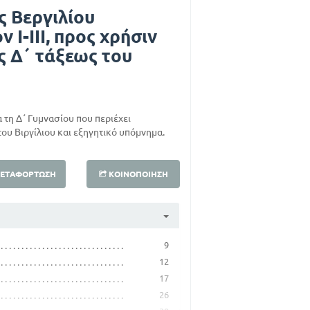
ς Βεργιλίου
 Ι-ΙΙΙ, προς χρήσιν
ς Δ΄ τάξεως του
α τη Δ΄ Γυμνασίου που περιέχει
ου Βιργίλιου και εξηγητικό υπόμνημα.
ΕΤΑΦΌΡΤΩΣΗ
ΚΟΙΝΟΠΟΊΗΣΗ
9
12
17
26