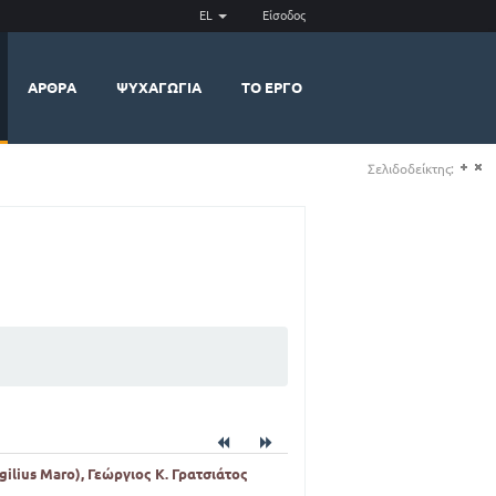
EL
Είσοδος
ΆΡΘΡΑ
ΨΥΧΑΓΩΓΊΑ
ΤΟ ΈΡΓΟ
Σελιδοδείκτης:
(+)
(-)
gilius Maro), Γεώργιος Κ. Γρατσιάτος