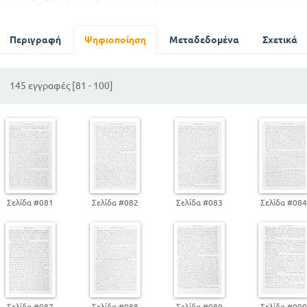
Καθ οδόν γίνεται άφαντος η Κρέουσα
Μάχη προς τας Αρηνίας
ΒΙΟΣ ΚΑΙ ΕΡΓΑ ΤΟΥ ΒΕΡΓΙΛΙΟΥ
Περιγραφή
Ψηφιοποίηση
Μεταδεδομένα
Σχετικά
ΙΛΙΟΥ ΠΕΡΣΙΣ
145 εγγραφές [81 - 100]
Σελίδα #081
Σελίδα #082
Σελίδα #083
Σελίδα #08
Σελίδα #087
Σελίδα #088
Σελίδα #089
Σελίδα #09