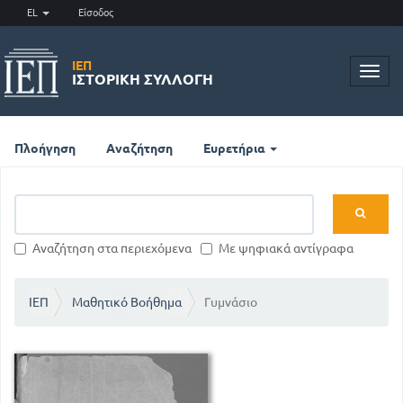
EL
Είσοδος
ΙΕΠ
Toggl
ΙΣΤΟΡΙΚΉ ΣΥΛΛΟΓΉ
navig
Πλοήγηση
Αναζήτηση
Ευρετήρια
Αναζήτηση στα περιεχόμενα
Με ψηφιακά αντίγραφα
ΙΕΠ
Μαθητικό Βοήθημα
Γυμνάσιο