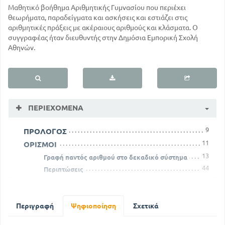
Μαθητικό βοήθημα Αριθμητικής Γυμνασίου που περιέχει
θεωρήματα, παραδείγματα και ασκήσεις και εστιάζει στις
αριθμητικές πράξεις με ακέραιους αριθμούς και κλάσματα. Ο
συγγραφέας ήταν διευθυντής στην Δημόσια Εμπορική Σχολή
Αθηνών.
ΠΕΡΙΕΧΌΜΕΝΑ
9
ΠΡΟΛΟΓΟΣ
11
ΟΡΙΣΜΟΙ
13
Γραφή παντός αριθμού στο δεκαδικό σύστημα
44
Περιπτώσεις
65
Διαίρεση οποιονδήποτε αριθμών
Περί της δοκιμής του πολλαπλασιασμού δια του
σταυρού
Περιγραφή
Ψηφιοποίηση
Σχετικά
110
83
Περί κλασμάτων
132
Θεωρήματα επι της ιδιότητος των αριθμών