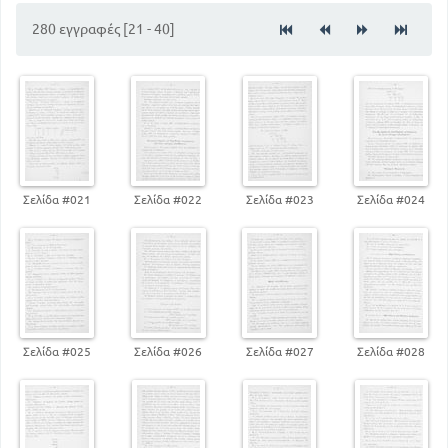
152
Αφαίρεση
280 εγγραφές [21 - 40]
223
Περί λόγου και περί ποσών αναλόγων
242
Ζητήματα προς άσκηση
262
Προβλήματα της μίξεως
274
Περί μέσου όρου
Σελίδα #021
Σελίδα #022
Σελίδα #023
Σελίδα #024
Σελίδα #025
Σελίδα #026
Σελίδα #027
Σελίδα #028