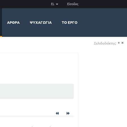
EL
Είσοδος
ΆΡΘΡΑ
ΨΥΧΑΓΩΓΊΑ
ΤΟ ΈΡΓΟ
Σελιδοδείκτης:
(+)
(-)