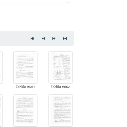
14
16
17
19
20
22
24
25
28
31
32
35
0
Σελίδα #061
Σελίδα #062
37
37
56
66
67
78