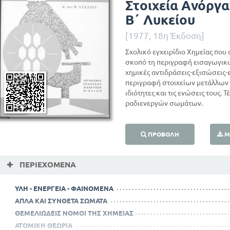
Στοιχεία Ανόργα
Β΄ Λυκείου
[1977, 18η Έκδοση]
Σχολικό εγχειρίδιο Χημείας που
σκοπό τη περιγραφή εισαγωγικών
χημικές αντιδράσεις-εξισώσεις-ε
περιγραφή στοιχείων μετάλλων 
ιδιότητες και τις ενώσεις τους. 
ραδιενεργών σωμάτων.
ΠΡΟΒΟΛΉ
Μ
ΠΕΡΙΕΧΌΜΕΝΑ
ΥΛΗ - ΕΝΕΡΓΕΙΑ - ΦΑΙΝΟΜΕΝΑ
ΑΠΛΑ ΚΑΙ ΣΥΝΘΕΤΑ ΣΩΜΑΤΑ
ΘΕΜΕΛΙΩΔΕΙΣ ΝΟΜΟΙ ΤΗΣ ΧΗΜΕΙΑΣ
ΑΤΟΜΙΚΗ ΘΕΩΡΙΑ