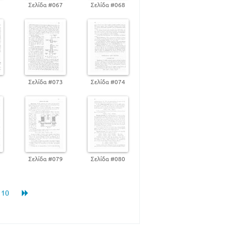
6
Σελίδα #067
Σελίδα #068
99
114
115
116
123
2
Σελίδα #073
Σελίδα #074
130
135
142
144
147
154
158
8
Σελίδα #079
Σελίδα #080
Ν ΛΥΣΗ ΤΩΝ ΠΡΟΒΛΗΜΑΤΩΝ ΤΗΣ
169
165
 ΠΡΟΟΔΟ ΤΗΣ ΧΗΜΕΙΑΣ
. 10
171
173