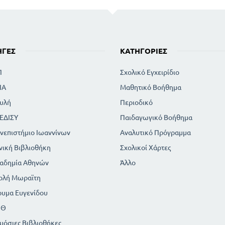
ΗΓΈΣ
ΚΑΤΗΓΟΡΊΕΣ
Π
Σχολικό Εγχειρίδιο
ΙΑ
Μαθητικό Βοήθημα
υλή
Περιοδικό
ΕΔΙΣΥ
Παιδαγωγικό Βοήθημα
νεπιστήμιο Ιωαννίνων
Αναλυτικό Πρόγραμμα
νική Βιβλιοθήκη
Σχολικοί Χάρτες
αδημία Αθηνών
Άλλο
ολή Μωραϊτη
ρυμα Ευγενίδου
ΠΘ
μόσιες Βιβλιοθήκες