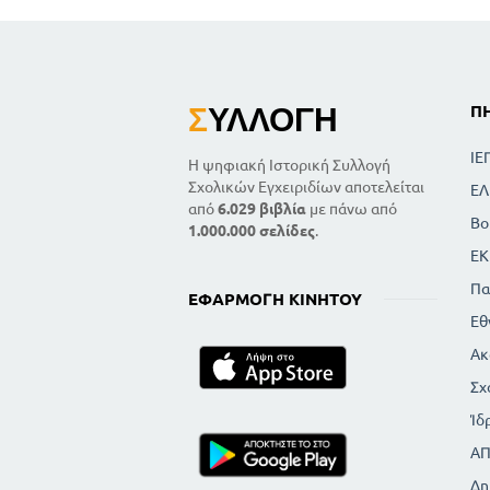
Σ
ΥΛΛΟΓΉ
Π
ΙΕ
Η ψηφιακή Ιστορική Συλλογή
Σχολικών Εγχειριδίων αποτελείται
ΕΛ
από
6.029 βιβλία
με πάνω από
Βο
1.000.000 σελίδες
.
ΕΚ
Πα
ΕΦΑΡΜΟΓΉ ΚΙΝΗΤΟΎ
Εθ
Ακ
Σχ
Ίδ
Α
Δη