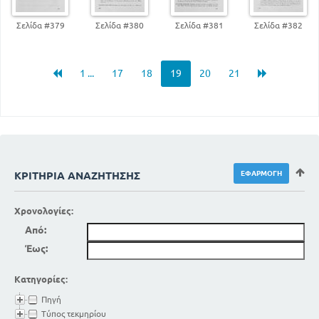
229
Ο επικήδειος Ι. Κονδυλάκη
ΜΕΡΟΣ ΔΕΥΤΕΡΟ
Σελίδα #379
Σελίδα #380
Σελίδα #381
Σελίδα #382
ΠΟΙΗΣΗ
ΔΗΜΟΤΙΚΑ ΤΡΑΓΟΥΔΙΑ
1 ...
17
18
19
20
21
239
Γ' ΜΟΙΡΟΛΟΔΙΑ
214
Μοιρολόγια
ΕΝΤΕΧΝΟΣ ΠΟΙΗΤΙΚΟΣ ΛΟΓΟΣ
Α. ΕΠΙΚΑ - ΕΠΙΚΟΛΥΡΙΚΑ
241
Ύμνος στην Ελευθερία
257
Ο ωκεανός Α. Κάλβου
ΚΡΙΤΉΡΙΑ ΑΝΑΖΉΤΗΣΗΣ
ΛΥΡΙΚΑ ΠΟΙΗΜΑΤΑ
271
Ο ερασιτέχνης Ι. Πολυλά
274
Χρονολογίες:
Στην Ελλάδα Α. Σούτσου
283
Από:
Το ελληνικό θαύμα Μ. Μαλακάση
289
Θερμοπύλες Κ. Καβάφη
Έως:
ΣΑΤΙΡΙΚΑ ΠΟΙΗΜΑΤΑ
304
Κατηγορίες:
Οι Έλληνες λόγιοι, Γ. Σουρή
306
Στα θεμέλια του φρενοκομείου
Πηγή
Τύπος τεκμηρίου
Α' ΕΠΙΜΕΤΡΟ