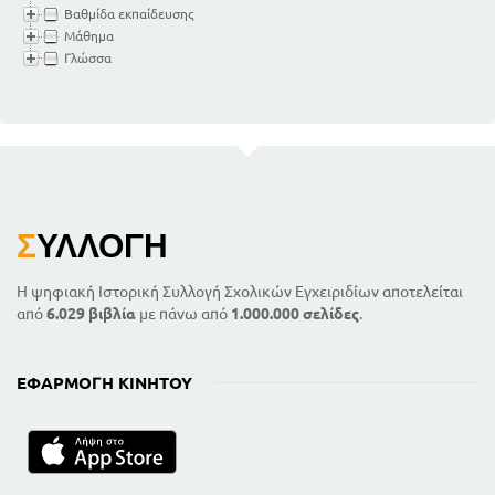
Βαθμίδα εκπαίδευσης
ΑΤΤΙΚΙΖΟΥΣΑ ΒΥΖΑΝΤΙΝΗ
ΛΟΓΟΤΕΧΝΙΑ
Μάθημα
Γλώσσα
Προς τους νέους, όπως αν εξ
ελληνικών οφελοίντο λόγων, Μ.
Βασιλείου
311
Β' ΕΠΙΜΕΤΡΟΝ
ΞΕΝΗ ΛΟΓΟΤΕΧΝΙΑ
ΙΤΑΛΙΚΗ ΛΟΓΟΤΕΧΝΙΑ
Η Κόλαση του Δάντη, μεταφρ. Α.
Ραγκάβη
Σ
ΥΛΛΟΓΉ
321
ΓΑΛΛΙΚΗ ΛΟΓΟΤΕΧΝΙΑ
Η ψηφιακή Ιστορική Συλλογή Σχολικών Εγχειριδίων αποτελείται
325
Στίχοι εξορίας τα. παπατσωνη
από
6.029 βιβλία
με πάνω από
1.000.000 σελίδες
.
ΓΕΡΜΑΝΙΚΗ ΛΟΓΟΤΕΧΝΙΑ
Φάουστ, Γκαίτε μεταφρ. Κ.
Χατζοπούλου
ΕΦΑΡΜΟΓΉ ΚΙΝΗΤΟΎ
331
ΑΓΓΛΙΚΗ ΛΟΓΟΤΕΧΝΙΑ
Ιούλιος Καίσαρ, Σαίξπηρ, μεταφ. Κ.
Καρθαίου
344