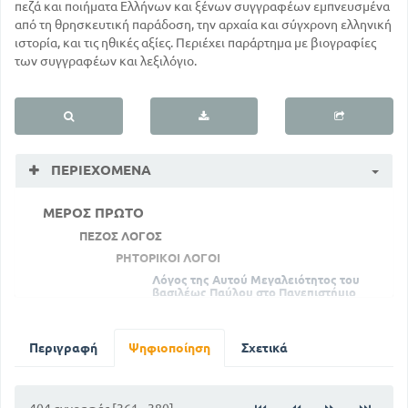
πεζά και ποιήματα Ελλήνων και ξένων συγγραφέων εμπνευσμένα
από τη θρησκευτική παράδοση, την αρχαία και σύγχρονη ελληνική
ιστορία, και τις ηθικές αξίες. Περιέχει παράρτημα με βιογραφίες
των συγγραφέων και λεξιλόγιο.
ΠΕΡΙΕΧΌΜΕΝΑ
ΜΕΡΟΣ ΠΡΩΤΟ
ΠΕΖΟΣ ΛΟΓΟΣ
ΡΗΤΟΡΙΚΟΙ ΛΟΓΟΙ
Λόγος της Αυτού Μεγαλειότητος του
βασιλέως Παύλου στο Πανεπιστήμιο
Αθηνών
17
Λόγος επιμνημόσυνος στον Παύλο
Περιγραφή
Ψηφιοποίηση
Σχετικά
Μελά
17
ΔΙΗΓΗΜΑΤΑ - ΔΙΗΓΗΣΕΙΣ