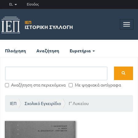
EL
Είσοδος
ΙΕΠ
Toggl
ΙΣΤΟΡΙΚΉ ΣΥΛΛΟΓΉ
navig
Πλοήγηση
Αναζήτηση
Ευρετήρια
Αναζήτηση στα περιεχόμενα
Με ψηφιακά αντίγραφα
ΙΕΠ
Σχολικό Εγχειρίδιο
Γ' Λυκείου