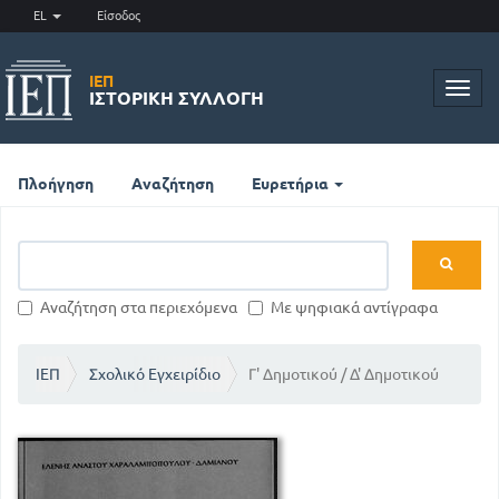
EL
Είσοδος
ΙΕΠ
Toggl
ΙΣΤΟΡΙΚΉ ΣΥΛΛΟΓΉ
navig
Πλοήγηση
Αναζήτηση
Ευρετήρια
Αναζήτηση στα περιεχόμενα
Με ψηφιακά αντίγραφα
ΙΕΠ
Σχολικό Εγχειρίδιο
Γ' Δημοτικού / Δ' Δημοτικού