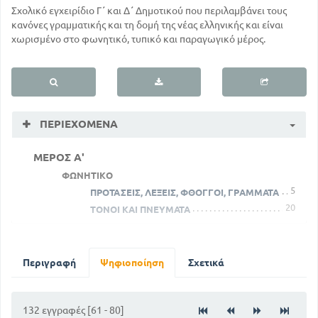
Σχολικό εγχειρίδιο Γ΄ και Δ΄ Δημοτικού που περιλαμβάνει τους
κανόνες γραμματικής και τη δομή της νέας ελληνικής και είναι
χωρισμένο στο φωνητικό, τυπικό και παραγωγικό μέρος.
ΠΕΡΙΕΧΌΜΕΝΑ
ΜΕΡΟΣ Α'
ΦΩΝΗΤΙΚΟ
5
ΠΡΟΤΑΣΕΙΣ, ΛΕΞΕΙΣ, ΦΘΟΓΓΟΙ, ΓΡΑΜΜΑΤΑ
20
ΤΟΝΟΙ ΚΑΙ ΠΝΕΥΜΑΤΑ
ΛΕΞΕΙΣ ΚΛΙΤΕΣ ΚΑΙ ΑΚΛΙΤΕΣ. ΘΕΜΑ,
ΚΑΤΑΛΗΞΗ, ΧΑΡΑΚΤΗΡΑΣ
27
Περιγραφή
Ψηφιοποίηση
Σχετικά
ΜΕΡΟΣ Β
ΤΥΠΙΚΟ
29
ΟΥΣΙΑΣΤΙΚΑ. ΕΙΔΗ ΟΥΣΙΑΣΤΙΚΩΝ
132 εγγραφές [61 - 80]
42