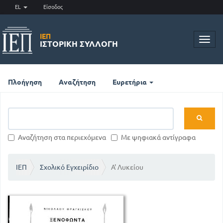
EL
Είσοδος
ΙΕΠ
Toggl
ΙΣΤΟΡΙΚΉ ΣΥΛΛΟΓΉ
navig
Πλοήγηση
Αναζήτηση
Ευρετήρια
Αναζήτηση στα περιεχόμενα
Με ψηφιακά αντίγραφα
ΙΕΠ
Σχολικό Εγχειρίδιο
Α' Λυκείου