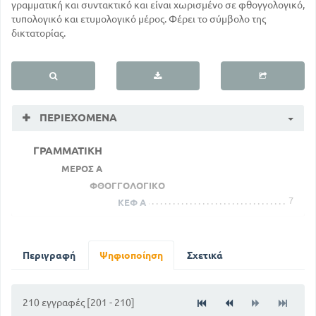
γραμματική και συντακτικό και είναι χωρισμένο σε φθογγολογικό,
τυπολογικό και ετυμολογικό μέρος. Φέρει το σύμβολο της
δικτατορίας.
ΠΕΡΙΕΧΌΜΕΝΑ
ΓΡΑΜΜΑΤΙΚΗ
ΜΕΡΟΣ Α
ΦΘΟΓΓΟΛΟΓΙΚΟ
7
ΚΕΦ Α
ΜΕΡΟΣ Β
ΤΥΠΟΛΟΓΙΚΟ
13
ΓΕΝΙΚΟΙ ΓΡΑΜΑΤΙΚΟΙ ΟΡΟΙ
Περιγραφή
Ψηφιοποίηση
Σχετικά
15
ΚΛΙΣΕΙΣ ΤΩΝ ΟΥΣΙΑΣΤΙΚΩΝ
31
ΤΑ ΕΠΙΘΕΤΑ
210 εγγραφές [201 - 210]
43
ΑΝΤΩΝΥΜΙΕΣ