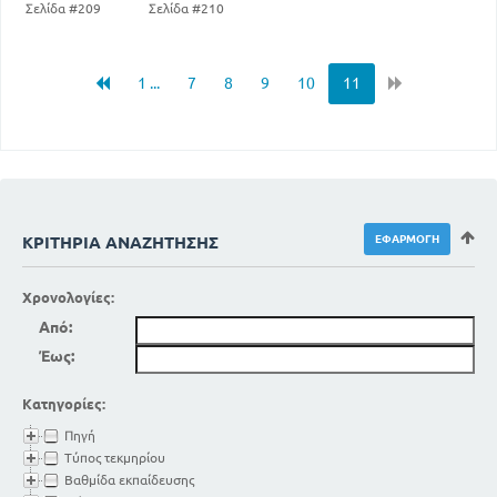
Σελίδα #209
Σελίδα #210
ΓΡΑΜΜΑΤΙΚΗ
ΜΕΡΟΣ Α
ΦΘΟΓΓΟΛΟΓΙΚΟ
1 ...
7
8
9
10
11
5
ΚΕΦ Α
ΜΕΡΟΣ Β
ΤΥΠΟΛΟΓΙΚΟ
11
ΓΕΝΙΚΟΙ ΓΡΑΜΑΤΙΚΟΙ ΟΡΟΙ
13
ΚΛΙΣΕΙΣ ΤΩΝ ΟΥΣΙΑΣΤΙΚΩΝ
29
ΤΑ ΕΠΙΘΕΤΑ
ΚΡΙΤΉΡΙΑ ΑΝΑΖΉΤΗΣΗΣ
41
ΑΝΤΩΝΥΜΙΕΣ
51
ΤΑ ΑΡΙΘΜΗΤΙΚΑ
Χρονολογίες:
69
ΤΟ ΡΗΜΑ
Από:
97
ΑΚΛΙΤΑ ΜΕΡΗ ΤΟΥ ΛΟΓΟΥ
Έως:
ΜΕΡΟ Γ
ΕΤΥΜΟΛΟΓΙΚΟ
Κατηγορίες:
103
ΠΑΡΑΓΩΓΗΣ - ΣΥΝΘΕΣΗ
Πηγή
ΜΕΡΟΣ Α
Τύπος τεκμηρίου
ΣΥΝΤΑΚΤΙΚΟ
Βαθμίδα εκπαίδευσης