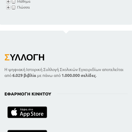
ΟΙ ΠΡΩΣΕΙΣ ΚΑΙ Η ΧΡΗΣΗ ΤΗΣ ΚΆΘΕ
Μάθημα
ΠΤΩΣΗΣ
Γλώσσα
146
ΤΑ ΕΙΔΗ ΤΩΝ ΑΝΤΩΝΥΜΙΩΝ ΚΑΙ Η
ΧΡΗΣΗ ΑΥΤΩΝ
174
164
ΧΡΟΝΟΙ ΚΑΙ ΕΓΚΛΙΣΕΙΣ
ΜΕΡΟΣ Γ
ΣΥΝΘΕΤΟΣ ΛΟΓΟΣ
ΣΥΝΔΕΣΗ ΠΡΟΤΑΣΕΩΝ ΚΑΘ ΥΠΟΤΑΞΗ
Σ
ΥΛΛΟΓΉ
181
ΟΙ ΕΞΑΡΤΗΜΕΝΕΣ ΠΡΟΤΑΣΕΙΣ ΚΑΙ ΤΑ
ΕΙΔΗ ΑΥΤΩΝ
Η ψηφιακή Ιστορική Συλλογή Σχολικών Εγχειριδίων αποτελείται
184
από
6.029 βιβλία
με πάνω από
1.000.000 σελίδες
.
ΕΦΑΡΜΟΓΉ ΚΙΝΗΤΟΎ