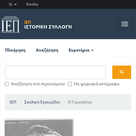
EL
Είσοδος
ΙΕΠ
Toggl
ΙΣΤΟΡΙΚΉ ΣΥΛΛΟΓΉ
navig
Πλοήγηση
Αναζήτηση
Ευρετήρια
Αναζήτηση στα περιεχόμενα
Με ψηφιακά αντίγραφα
ΙΕΠ
Σχολικό Εγχειρίδιο
Α' Γυμνασίου