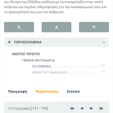
και δέντρα της Ελλάδας ανάλογα με τη συνομοταξία στην οποία
ανήκουν και παρέχει πληροφορίες για την αναπαραγωγή τους και
τη χρησιμότητά τους για τον άνθρωπο.
ΠΕΡΙΕΧΌΜΕΝΑ
ΜΕΡΟΣ ΠΡΩΤΟ
ΓΕΝΙΚΗ ΦΥΤΟΛΟΓΙΑ
11
ΤΟ ΣΠΕΡΜΑ
15
ΜΕΡΗ ΤΟΥ ΦΑΣΙΟΛΟΥ
36
ΠΕΡΙ ΤΩΝ ΦΥΛΛΩΝ ΓΕΝΙΚΩΣ
49
ΔΙΑΤΡΟΦΗ ΤΩΝ ΦΥΤΩΝ
ΜΕΡΟΣ ΔΕΥΤΕΡΟ
Περιγραφή
Ψηφιοποίηση
Σχετικά
ΣΥΣΤΗΜΑΤΙΚΗ ΦΥΤΟΛΟΓΙΑ
72
ΟΙΚΟΓΕΝΕΙΑ - ΡΟΔΩΔΗ
212 εγγραφές [121 - 140]
ΤΑΞΗ - ΔΙΚΟΤΥΛΗΔΟΝΑ ΣΥΜΠΕΤΑΛΑ