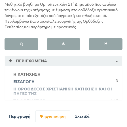
Μαθητικό βοήθημα Θρησκευτικών ΣΤ΄ Δημοτικού που αναλύει
την έννοια της κατήχησης με έμφαση στο ορθόδοξο χριστιανικό
δόγμα, το οποίο εξετάζει από δογματική και ηθική σκοπιά.
Περιλαμβάνει και στοιχεία λειτουργικής της Ορθόδοξης
Εκκλησίας και παράρτημα με προσευχές.
ΠΕΡΙΕΧΌΜΕΝΑ
Η ΚΑΤΗΧΗΣΗ
3
ΕΙΣΑΓΩΓΗ
Η ΟΡΘΟΔΟΞΟΣ ΧΡΙΣΤΙΑΝΙΚΗ ΚΑΤΗΧΗΣΗ ΚΑΙ ΟΙ
ΠΗΓΕΣ ΤΗΣ
17
9
ΤΟ ΔΟΓΜΑΤΙΚΟ
19
Ο ΘΕΟΣ
32
ΤΟ ΑΓΙΟ ΠΝΕΥΜΑ
Περιγραφή
Ψηφιοποίηση
Σχετικά
40
ΤΟ ΧΡΙΣΜΑ