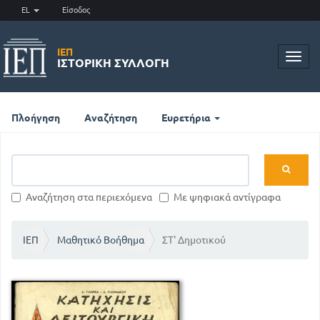
EL
Είσοδος
ΙΕΠ
Toggl
ΙΣΤΟΡΙΚΉ ΣΥΛΛΟΓΉ
navig
Πλοήγηση
Αναζήτηση
Ευρετήρια
Αναζήτηση στα περιεχόμενα
Με ψηφιακά αντίγραφα
ΙΕΠ
Μαθητικό Βοήθημα
ΣΤ' Δημοτικού