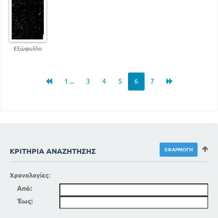
Εξώφυλλο
1 ...
3
4
5
6
7
ΚΡΙΤΉΡΙΑ ΑΝΑΖΉΤΗΣΗΣ
Χρονολογίες:
Από:
Έως: