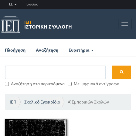
EL
Είσοδος
ΙΕΠ
Toggl
ΙΣΤΟΡΙΚΉ ΣΥΛΛΟΓΉ
navig
Πλοήγηση
Αναζήτηση
Ευρετήρια
Αναζήτηση στα περιεχόμενα
Με ψηφιακά αντίγραφα
ΙΕΠ
Σχολικό Εγχειρίδιο
Α' Εμπορικών Σχολών