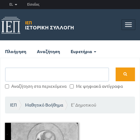
EL
Είσοδος
ΙΕΠ
Toggl
ΙΣΤΟΡΙΚΉ ΣΥΛΛΟΓΉ
navig
Πλοήγηση
Αναζήτηση
Ευρετήρια
Αναζήτηση στα περιεχόμενα
Με ψηφιακά αντίγραφα
ΙΕΠ
Μαθητικό Βοήθημα
Ε' Δημοτικού