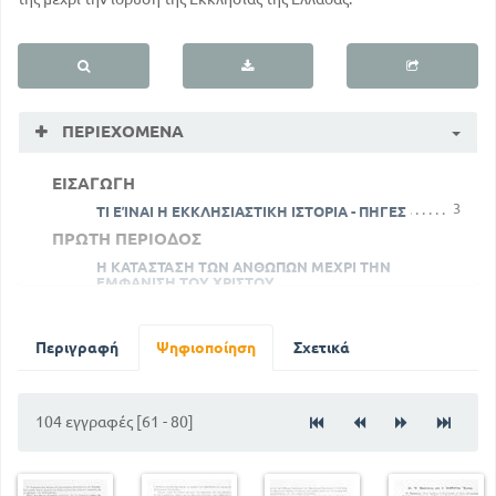
ΠΕΡΙΕΧΌΜΕΝΑ
ΕΙΣΑΓΩΓΗ
3
ΤΙ ΕΊΝΑΙ Η ΕΚΚΛΗΣΙΑΣΤΙΚΗ ΙΣΤΟΡΙΑ - ΠΗΓΕΣ
ΠΡΩΤΗ ΠΕΡΙΟΔΟΣ
Η ΚΑΤΑΣΤΑΣΗ ΤΩΝ ΑΝΘΩΠΩΝ ΜΕΧΡΙ ΤΗΝ
ΕΜΦΑΝΙΣΗ ΤΟΥ ΧΡΙΣΤΟΥ
16
5
ΠΡΩΤΗ ΑΠΟΣΤΟΛΙΚΗ ΠΟΡΕΙΑ ΤΟΥ ΠΑΥΛΟΥ
26
ΟΙ ΑΛΛΟΙ ΑΠΟΣΤΟΛΟΙ
Περιγραφή
Ψηφιοποίηση
Σχετικά
35
ΟΙ ΔΙΩΓΜΟΙ ΤΩΝ ΧΡΙΣΤΙΑΝΩΝ - ΜΑΡΤΥΡΕΣ
ΔΕΥΤΕΡΗ ΠΕΡΙΟΔΟΣ
Ο ΜΕΓΑΣ ΚΩΝ / ΝΟΣ ΠΡΟΣΤΑΤΗΣ ΤΗΣ ΝΕΑΣ
104 εγγραφές [61 - 80]
ΘΡΗΣΚΕΙΑΣ
56
42
ΙΟΥΛΙΑΝΟΣ Ο ΠΑΡΑΒΑΤΗΣ
ΕΙΚΟΝΟΜΑΧΟΟΙ ΚΑΙ Η ΚΥΡΙΑΚΗ ΤΗΣ ΟΡΘΟΔΟΞΙΑΣ