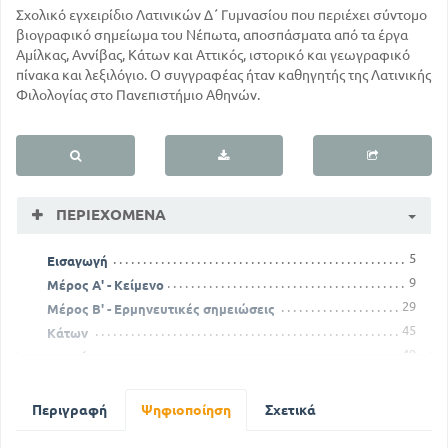
Σχολικό εγχειρίδιο Λατινικών Δ΄ Γυμνασίου που περιέχει σύντομο
βιογραφικό σημείωμα του Νέπωτα, αποσπάσματα από τα έργα
Αμίλκας, Αννίβας, Κάτων και Αττικός, ιστορικό και γεωγραφικό
πίνακα και λεξιλόγιο. Ο συγγραφέας ήταν καθηγητής της Λατινικής
Φιλολογίας στο Πανεπιστήμιο Αθηνών.
ΠΕΡΙΕΧΌΜΕΝΑ
5
Εισαγωγή
9
Μέρος Α' - Κείμενο
29
Μέρος Β' - Ερμηνευτικές σημειώσεις
45
Κάτων
49
Αττικός
63
Μέρος Γ' - Πίνακας ιστορικός και γεωγραφικός
73
Μέρος Δ' - Λεξιλόγιο
Περιγραφή
Ψηφιοποίηση
Σχετικά