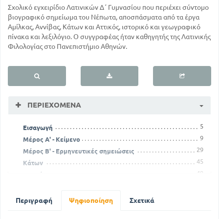
Σχολικό εγχειρίδιο Λατινικών Δ΄ Γυμνασίου που περιέχει σύντομο
βιογραφικό σημείωμα του Νέπωτα, αποσπάσματα από τα έργα
Αμίλκας, Αννίβας, Κάτων και Αττικός, ιστορικό και γεωγραφικό
πίνακα και λεξιλόγιο. Ο συγγραφέας ήταν καθηγητής της Λατινικής
Φιλολογίας στο Πανεπιστήμιο Αθηνών.
ΠΕΡΙΕΧΌΜΕΝΑ
5
Εισαγωγή
9
Μέρος Α' - Κείμενο
29
Μέρος Β' - Ερμηνευτικές σημειώσεις
45
Κάτων
49
Αττικός
63
Μέρος Γ' - Πίνακας ιστορικός και γεωγραφικός
73
Μέρος Δ' - Λεξιλόγιο
Περιγραφή
Ψηφιοποίηση
Σχετικά