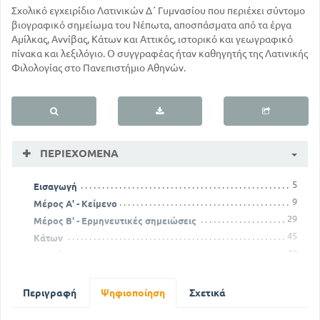
Σχολικό εγχειρίδιο Λατινικών Δ΄ Γυμνασίου που περιέχει σύντομο
βιογραφικό σημείωμα του Νέπωτα, αποσπάσματα από τα έργα
Αμίλκας, Αννίβας, Κάτων και Αττικός, ιστορικό και γεωγραφικό
πίνακα και λεξιλόγιο. Ο συγγραφέας ήταν καθηγητής της Λατινικής
Φιλολογίας στο Πανεπιστήμιο Αθηνών.
ΠΕΡΙΕΧΌΜΕΝΑ
5
Εισαγωγή
9
Μέρος Α' - Κείμενο
29
Μέρος Β' - Ερμηνευτικές σημειώσεις
45
Κάτων
49
Αττικός
63
Μέρος Γ' - Πίνακας ιστορικός και γεωγραφικός
73
Μέρος Δ' - Λεξιλόγιο
Περιγραφή
Ψηφιοποίηση
Σχετικά