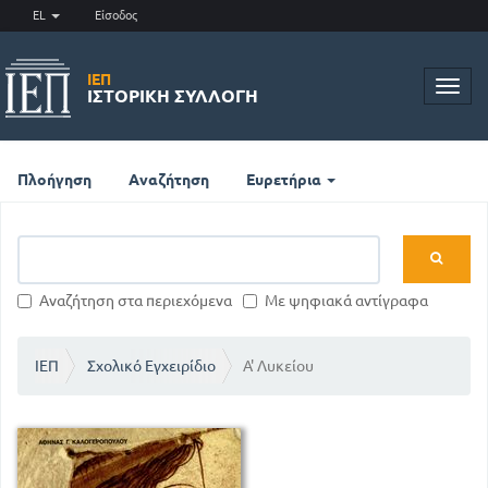
EL
Είσοδος
ΙΕΠ
Toggl
ΙΣΤΟΡΙΚΉ ΣΥΛΛΟΓΉ
navig
Πλοήγηση
Αναζήτηση
Ευρετήρια
Αναζήτηση στα περιεχόμενα
Με ψηφιακά αντίγραφα
ΙΕΠ
Σχολικό Εγχειρίδιο
Α' Λυκείου