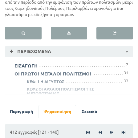
από την περίοδο από την εμφάνιση των πρώτων πολιτισμών μέχρι
τους Καρχηδονικούς Πολέμους. Περιλαμβάνει χρονολόγιο και
γλωσσάριο με επεξήγηση ορισμών.
ΠΕΡΙΕΧΌΜΕΝΑ
7
ΕΙΣΑΓΩΓΗ
31
ΟΙ ΠΡΩΤΟΙ ΜΕΓΑΛΟΙ ΠΟΛΙΤΙΣΜΟΙ
33
ΚΕΦ. 1 Η ΑΙΓΥΠΤΟΣ
ΚΕΦ2 ΟΙ ΑΡΧΑΙΟΙ ΠΟΛΙΤΙΣΜΟΙ ΤΗΣ
ΜΕΣΟΠΟΤΑΜΙΑΣ
66
51
ΚΕΦ 3. ΤΟ ΕΜΠΟΡΙΟ ΚΑΙ ΟΙ ΣΗΜΙΤΙΚΟΙ ΛΑΟΙ
77
ΚΕΦ 4. ΟΙ ΧΕΤΤΑΙΟΙ
Περιγραφή
Ψηφιοποίηση
Σχετικά
Ο ΕΛΛΗΝΙΚΟΣ ΧΩΡΟΣ ΚΑΙ ΟΙ ΠΡΟΙΣΤΟΡΙΚΟΙ ΤΟΥ
ΠΟΛΙΤΙΣΜΟΙ
142
85
O Όμηρος και τα έπη του
412 εγγραφές [121 - 140]
162
Οι πολιτικές μεταβολές