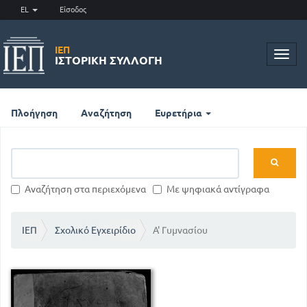
EL
Είσοδος
ΙΕΠ
Toggl
ΙΣΤΟΡΙΚΉ ΣΥΛΛΟΓΉ
navig
Πλοήγηση
Αναζήτηση
Ευρετήρια
Αναζήτηση στα περιεχόμενα
Με ψηφιακά αντίγραφα
ΙΕΠ
Σχολικό Εγχειρίδιο
Α' Γυμνασίου