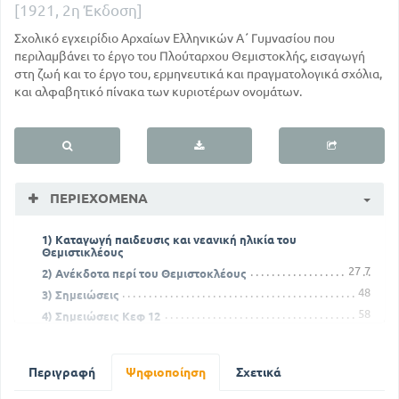
[1921, 2η Έκδοση]
Σχολικό εγχειρίδιο Αρχαίων Ελληνικών Α΄ Γυμνασίου που
περιλαμβάνει το έργο του Πλούταρχου Θεμιστοκλής, εισαγωγή
στη ζωή και το έργο του, ερμηνευτικά και πραγματολογικά σχόλια,
και αλφαβητικό πίνακα των κυριοτέρων ονομάτων.
ΠΕΡΙΕΧΌΜΕΝΑ
1) Καταγωγή παιδευσις και νεανική ηλικία του
Θεμιστικλέους
27
7
2) Ανέκδοτα περί του Θεμιστοκλέους
48
3) Σημειώσεις
58
4) Σημειώσεις Κεφ 12
1) Καταγωγή παιδευσις και νεανική ηλικία του
Θεμιστικλέους
25
5
Περιγραφή
2) Ανέκδοτα περί του Θεμιστοκλέους
Ψηφιοποίηση
Σχετικά
48
3) Σημειώσεις