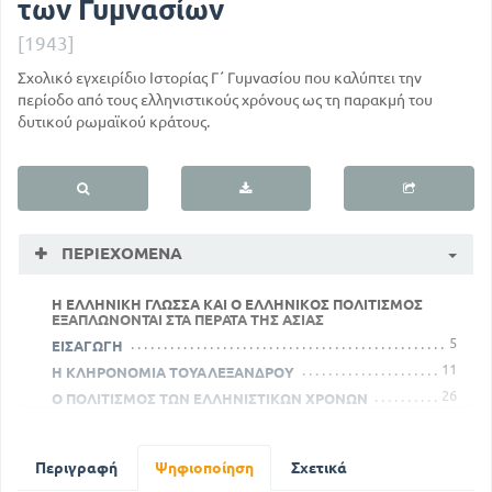
των Γυμνασίων
[1943]
Σχολικό εγχειρίδιο Ιστορίας Γ΄ Γυμνασίου που καλύπτει την
περίοδο από τους ελληνιστικούς χρόνους ως τη παρακμή του
δυτικού ρωμαϊκού κράτους.
ΠΕΡΙΕΧΌΜΕΝΑ
Η ΕΛΛΗΝΙΚΗ ΓΛΩΣΣΑ ΚΑΙ Ο ΕΛΛΗΝΙΚΟΣ ΠΟΛΙΤΙΣΜΟΣ
ΕΞΑΠΛΩΝΟΝΤΑΙ ΣΤΑ ΠΕΡΑΤΑ ΤΗΣ ΑΣΙΑΣ
5
ΕΙΣΑΓΩΓΗ
11
Η ΚΛΗΡΟΝΟΜΙΑ ΤΟΥΑΛΕΞΑΝΔΡΟΥ
26
Ο ΠΟΛΙΤΙΣΜΟΣ ΤΩΝ ΕΛΛΗΝΙΣΤΙΚΩΝ ΧΡΟΝΩΝ
Η ΕΛΛΑΔΑ ΜΕΧΡΙ ΤΗΝ ΥΠΟΤΑΓΗ ΤΗΣ ΣΤΟΥΣ ΡΩΜΑΙΟΥΣ
46
Ο ΕΛΛΗΝΙΚΟΣ ΠΟΛΙΤΙΣΜΟΣ ΕΞΑΠΛΩΝΕΤΑΙ ΣΤΗ ΔΥΣΗ
Περιγραφή
Ψηφιοποίηση
Σχετικά
89
64
ΟΙ ΡΩΜΑΙΟΙ ΓΙΝΟΝΤΑΙ ΚΟΣΜΟΚΡΑΤΟΡΕΣ