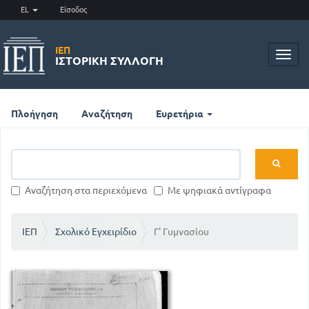
EL
Είσοδος
ΙΕΠ
Toggl
ΙΣΤΟΡΙΚΉ ΣΥΛΛΟΓΉ
navig
Πλοήγηση
Αναζήτηση
Ευρετήρια
Αναζήτηση στα περιεχόμενα
Με ψηφιακά αντίγραφα
ΙΕΠ
Σχολικό Εγχειρίδιο
Γ' Γυμνασίου