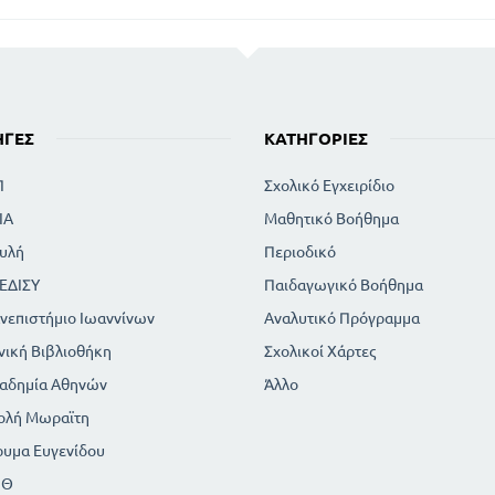
ΗΓΈΣ
ΚΑΤΗΓΟΡΊΕΣ
Π
Σχολικό Εγχειρίδιο
ΙΑ
Μαθητικό Βοήθημα
υλή
Περιοδικό
ΕΔΙΣΥ
Παιδαγωγικό Βοήθημα
νεπιστήμιο Ιωαννίνων
Αναλυτικό Πρόγραμμα
νική Βιβλιοθήκη
Σχολικοί Χάρτες
αδημία Αθηνών
Άλλο
ολή Μωραϊτη
ρυμα Ευγενίδου
ΠΘ