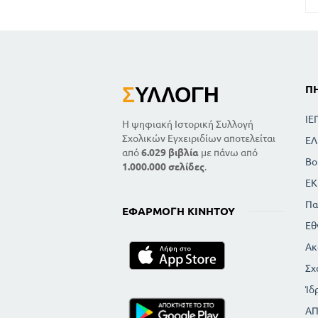
Σ
ΥΛΛΟΓΉ
Π
ΙΕ
Η ψηφιακή Ιστορική Συλλογή
Σχολικών Εγχειριδίων αποτελείται
ΕΛ
από
6.029 βιβλία
με πάνω από
Βο
1.000.000 σελίδες
.
ΕΚ
Πα
ΕΦΑΡΜΟΓΉ ΚΙΝΗΤΟΎ
Εθ
Ακ
Σχ
Ίδ
Α