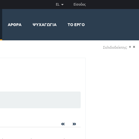
EL
Είσοδος
ΆΡΘΡΑ
ΨΥΧΑΓΩΓΊΑ
ΤΟ ΈΡΓΟ
Σελιδοδείκτης:
(+)
(-)