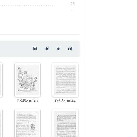
26
46
64
89
111
124
Σ ΤΗΣ ΡΩΜΑΙΚΗΣ ΔΗΜΟΚΡΑΤΙΑΣ
2
Σελίδα #043
Σελίδα #044