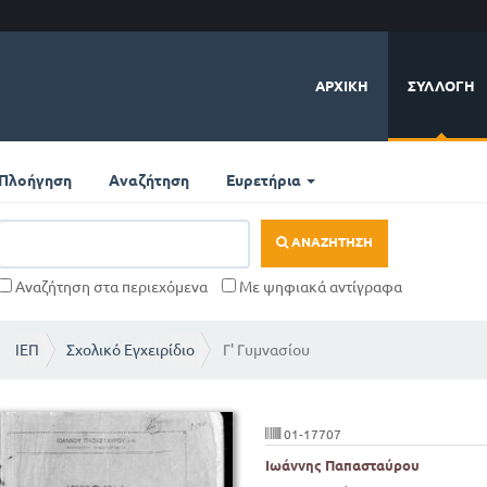
ΑΡΧΙΚΉ
ΣΥΛΛΟΓΉ
Πλοήγηση
Αναζήτηση
Ευρετήρια
ΑΝΑΖΉΤΗΣΗ
Αναζήτηση στα περιεχόμενα
Με ψηφιακά αντίγραφα
ΙΕΠ
Σχολικό Εγχειρίδιο
Γ' Γυμνασίου
01-17707
Ιωάννης Παπασταύρου