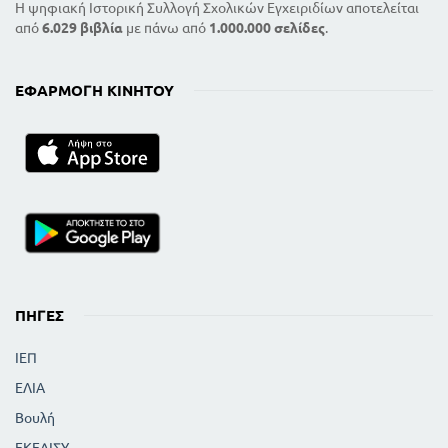
Η ψηφιακή Ιστορική Συλλογή Σχολικών Εγχειριδίων αποτελείται
71
ΑΕΡΟΠΛΑΝΑ
από
6.029 βιβλία
με πάνω από
1.000.000 σελίδες
.
77
ΤΟ ΥΔΩΡ
81
ΤΑ ΟΞΕΑ
83
ΚΙΜΩΛΙΑ - ΑΣΒΕΣΤΟΣ. ΒΑΣΕΙΣ - ΑΛΑΤΑ
ΕΦΑΡΜΟΓΉ ΚΙΝΗΤΟΎ
89
ΘΕΡΜΟΚΡΑΣΙΑ - ΘΕΡΜΟΜΕΤΡΑ
92
Η ΘΕΡΜΟΤΗΣ ΔΙΑΣΤΕΛΛΕΙ ΤΑ ΣΩΜΑΤΑ
Η ΘΕΡΜΟΤΗΣ ΤΗΚΕΙ ΤΑ ΣΤΕΡΕΑ - ΤΟ ΨΥΧΟΣ
ΣΤΕΡΕΟΠΟΙΕΙ ΤΑ ΥΓΡΑ
95
Η ΘΕΡΜΟΤΗΣ ΕΞΑΕΡΙΩΝΕΙ ΤΑ ΥΓΡΑ - ΤΟ
ΨΥΧΟΣ ΥΓΡΟΠΟΙΕΙ ΤΟΥΣ ΑΤΜΟΥΣ
103
98
ΑΤΜΟΜΗΧΑΝΕΣ
106
Ο ΑΝΘΡΑΚΑΣ
111
ΜΕΙΓΜΑΤΑ ΚΑΙ ΧΗΜΙΚΕΣ ΕΝΩΣΕΙΣ
ΠΗΓΈΣ
115
ΔΙΑΔΟΣΗ ΤΗΣ ΘΕΡΜΟΤΗΤΑΣ
119
Η ΔΡΟΣΟΣ - Η ΒΡΟΧΗ
ΙΕΠ
123
ΤΟ ΦΩΣ
ΕΛΙΑ
127
ΤΕΧΝΗΤΟΣ ΦΩΤΙΣΜΟΣ
130
Βουλή
ΤΑ ΚΑΤΟΠΤΡΑ - Ο ΦΑΚΟΣ
135
ΦΩΤΟΓΡΑΦΙΑ - ΚΙΝΗΜΑΤΟΓΡΑΦΟΣ
ΕΚΕΔΙΣΥ