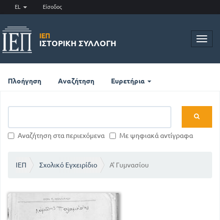
EL
Είσοδος
ΙΕΠ
Toggl
ΙΣΤΟΡΙΚΉ ΣΥΛΛΟΓΉ
navig
Πλοήγηση
Αναζήτηση
Ευρετήρια
Αναζήτηση στα περιεχόμενα
Με ψηφιακά αντίγραφα
ΙΕΠ
Σχολικό Εγχειρίδιο
Α' Γυμνασίου