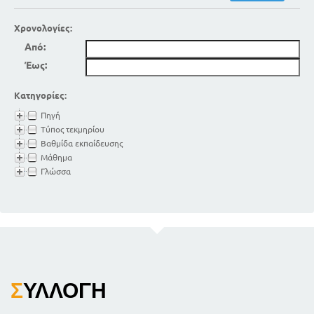
ΟΔΗΓΙΕΣ ΓΙΑ ΤΟΝ ΔΙΔΑΣΚΟΝΤΑ
ΠΑΡΑΤΗΡΗΣΕΙΣ, ΠΕΡΙΓΡΑΦΕΣ, ΕΠΕΞΗΓΗΣΕΙΣ
Χρονολογίες:
5
ΤΑ ΣΩΜΑΤΑ
Από:
8
ΑΔΡΑΝΕΙΑ
Έως:
14
ΦΥΓΟΚΕΝΤΡΟΣ ΔΥΝΑΜΗ
17
ΒΑΡΥΤΗΤΑ
Κατηγορίες:
20
ΜΟΧΛΟΙ - ΖΥΓΟΙ
Πηγή
25
ΜΕΤΡΗΣΗ ΤΩΝ ΟΓΚΩΝ - ΕΙΔΙΚΑ ΒΑΡΗ
Τύπος τεκμηρίου
29
ΤΟ ΑΚΙΝΗΤΟ ΥΔΩΡ
Βαθμίδα εκπαίδευσης
32
ΔΙΑΝΟΜΗ ΤΟΥ ΥΔΑΤΟΣ
Μάθημα
35
ΠΙΕΣΕΙΣ ΤΩΝ ΥΓΡΩΝ
Γλώσσα
39
ΤΡΙΧΟΕΙΔΗ ΦΑΙΝΟΜΕΝΑ
43
ΤΟ ΟΞΥΓΟΝΟ
47
ΙΔΙΟΤΗΤΕΣ ΤΩΝ ΑΕΡΙΩΝ
50
ΤΟ ΥΔΡΟΓΟΝΟ
55
ΤΑ ΑΕΡΟΣΤΑΤΑ
58
ΑΗΡ
Σ
ΥΛΛΟΓΉ
61
ΑΤΜΟΣΦΑΙΡΙΚΗ ΠΙΕΣΗ - ΒΑΡΟΜΕΤΡΑ
66
ΣΥΡΙΓΞ - ΑΝΤΛΙΑ - ΣΙΦΩΝ - ΣΙΚΥΑ