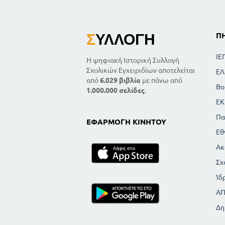
Σ
ΥΛΛΟΓΉ
Π
ΙΕ
Η ψηφιακή Ιστορική Συλλογή
Σχολικών Εγχειριδίων αποτελείται
ΕΛ
από
6.029 βιβλία
με πάνω από
Βο
1.000.000 σελίδες
.
ΕΚ
Πα
ΕΦΑΡΜΟΓΉ ΚΙΝΗΤΟΎ
Εθ
Ακ
Σχ
Ίδ
Α
Δη