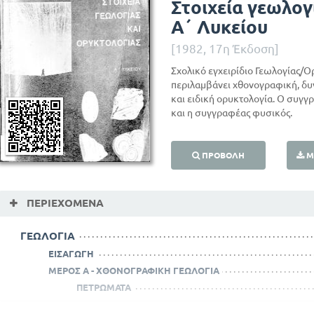
Στοιχεία γεωλογ
Α΄ Λυκείου
[1982, 17η Έκδοση]
Σχολικό εγχειρίδιο Γεωλογίας/Ο
περιλαμβάνει χθονογραφική, δυν
και ειδική ορυκτολογία. Ο συγ
και η συγγραφέας φυσικός.
ΠΡΟΒΟΛΉ
Μ
ΠΕΡΙΕΧΌΜΕΝΑ
ΓΕΩΛΟΓΙΑ
ΕΙΣΑΓΩΓΗ
ΜΕΡΟΣ Α - ΧΘΟΝΟΓΡΑΦΙΚΗ ΓΕΩΛΟΓΙΑ
ΠΕΤΡΩΜΑΤΑ
Β. ΜΑΓΜΑΤΟΓΕΝΗ Η ΕΚΡΗΞΙΓΕΝΗ Η ΠΥΡΙΓΕΝΗ Π