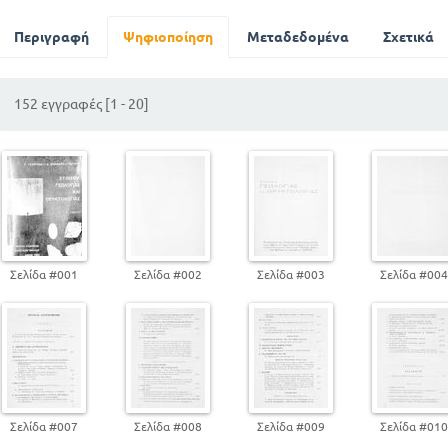
ΚΡΥΣΤΑΛΛΟΣΧΙΣΤΩΔΗ Η ΜΕΤΑΜΟΡΦΟΣΙΓΕΝΗ ΠΕ
ΟΡΥΚΤΑ ΚΑΙ ΜΕΤΑΛΛΕΥΜΑΤΑ
Περιγραφή
Ψηφιοποίηση
Μεταδεδομένα
Σχετικά
Β. ΓΕΩΤΕΚΤΟΝΙΚΗ Η ΑΡΧΙΤΕΚΤΟΝΙΚΗ ΤΟΥ ΣΤΕΡΕΟΥ ΦΛΟΙΟ
152 εγγραφές [1 - 20]
ΜΕΡΟΣ Β - ΔΥΝΑΜΙΚΗ ΓΕΩΛΟΓΙΑ
ΕΞΩΓΕΝΕΙΣ ΕΝΕΡΓΕΙΑ ΤΗΣ ΑΤΜΟΣΦΑΙΡΑΣ
ΓΕΩΛΟΓΙΚΗ ΕΝΕΡΓΕΙΑ ΤΟΥ ΕΝΟΡΓΑΝΟΥ ΚΟΣΜΟΥ
ΕΝΔΟΓΕΝΕΙΣ ΠΑΡΑΓΟΝΤΕΣ
Α. ΓΗΓΕΝΗΣ ΘΕΡΜΟΤΗΣ
Σελίδα #001
Σελίδα #002
Σελίδα #003
Σελίδα #00
Β. ΗΦΑΙΣΤΕΙΟΤΗΣ ΤΗΣ ΓΗΣ
ΣΕΙΣΜΟΙ
ΜΕΡΟΣ Γ.- ΙΣΤΟΡΙΚΗ ΓΕΩΛΟΓΙΑ
ΚΟΣΜΙΚΟΣ ΑΙΩΝ Η ΠΡΟΓΕΩΛΟΓΙΚΟΙ ΧΡΟΝΟΙ
ΟΡΥΚΤΟΛΟΓΙΑ
Σελίδα #007
Σελίδα #008
Σελίδα #009
Σελίδα #01