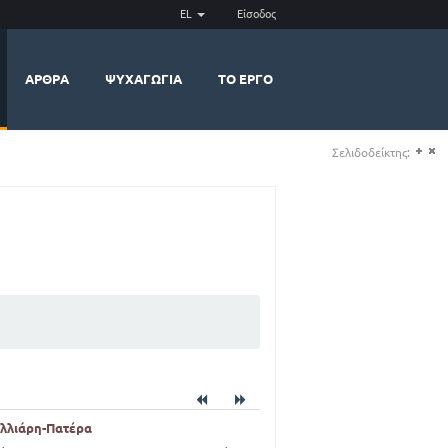
EL
Είσοδος
ΆΡΘΡΑ
ΨΥΧΑΓΩΓΊΑ
ΤΟ ΈΡΓΟ
Σελιδοδείκτης:
(+)
(-)
αλλιάρη-Πατέρα