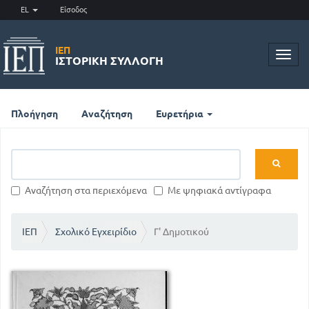
EL
Είσοδος
ΙΕΠ
Toggl
ΙΣΤΟΡΙΚΉ ΣΥΛΛΟΓΉ
navig
Πλοήγηση
Αναζήτηση
Ευρετήρια
Αναζήτηση στα περιεχόμενα
Με ψηφιακά αντίγραφα
ΙΕΠ
Σχολικό Εγχειρίδιο
Γ' Δημοτικού