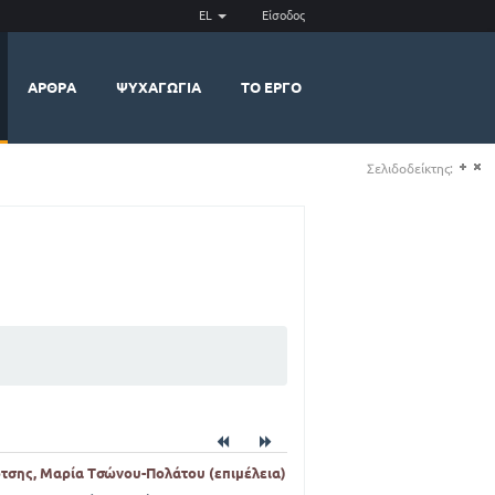
EL
Είσοδος
ΆΡΘΡΑ
ΨΥΧΑΓΩΓΊΑ
ΤΟ ΈΡΓΟ
Σελιδοδείκτης:
(+)
(-)
ότσης, Μαρία Τσώνου-Πολάτου (επιμέλεια)