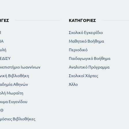
ΗΓΈΣ
ΚΑΤΗΓΟΡΊΕΣ
Π
Σχολικό Εγχειρίδιο
ΙΑ
Μαθητικό Βοήθημα
υλή
Περιοδικό
ΕΔΙΣΥ
Παιδαγωγικό Βοήθημα
νεπιστήμιο Ιωαννίνων
Αναλυτικό Πρόγραμμα
νική Βιβλιοθήκη
Σχολικοί Χάρτες
αδημία Αθηνών
Άλλο
ολή Μωραϊτη
ρυμα Ευγενίδου
ΠΘ
μόσιες Βιβλιοθήκες