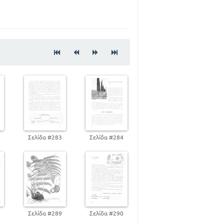
87
105
109
115
125
136
158
164
2
Σελίδα #283
Σελίδα #284
169
180
187
199
199
238
8
Σελίδα #289
Σελίδα #290