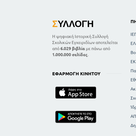
Σ
ΥΛΛΟΓΉ
Π
ΙΕ
Η ψηφιακή Ιστορική Συλλογή
Σχολικών Εγχειριδίων αποτελείται
ΕΛ
από
6.029 βιβλία
με πάνω από
Βο
1.000.000 σελίδες
.
ΕΚ
Πα
ΕΦΑΡΜΟΓΉ ΚΙΝΗΤΟΎ
Εθ
Ακ
Σχ
Ίδ
Α
Δη