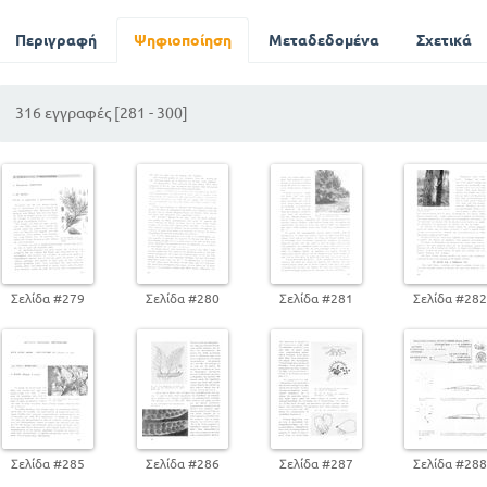
ΕΝΤΟΜΑ
Περιγραφή
ΑΡΑΧΝΙΔΙΑ
Ψηφιοποίηση
Μεταδεδομένα
Σχετικά
ΚΑΡΚΙΝΟΕΙΔΗ
ΟΛΙΓΟΧΑΙΤΟΙ
316 εγγραφές [281 - 300]
ΦΥΤΟΖΩΑ
ΜΟΝΟΚΥΤΤΑΡΑ
ΜΕΡΟΣ ΔΕΥΤΕΡΟ - ΦΥΤΟΛΟΓΙΑ
ΜΕΡΟΣ ΠΡΩΤΟ
ΓΕΝΙΚΗ ΠΕΡΙΓΡΑΦΗ ΤΩΝ ΦΥΤΩΝ
Η ΡΙΖΑ
ΒΛΑΣΤΟΣ
Σελίδα #279
Σελίδα #280
Σελίδα #281
Σελίδα #28
ΦΥΛΛΑ
ΣΧΕΣΕΙΣ ΛΕΙΤΟΥΡΓΙΩΝ ΖΩΟΥ - ΦΥΤΟΥ
ΑΝΘΟΣ ΤΟΥ ΦΑΣΟΛΙΟΥ
ΜΕΡΟΣ ΔΕΥΤΕΡΟ
ΕΙΔΙΚΗ ΠΕΡΙΓΡΑΦΗ ΤΩΝ ΦΥΤΩΝ
ΡΟΔΩΔΗ
Σελίδα #285
Σελίδα #286
Σελίδα #287
Σελίδα #28
ΣΥΜΠΕΤΑΛΛΑ