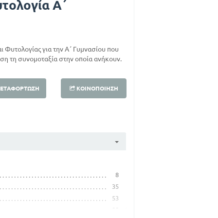
υτολογία Α΄
αι Φυτολογίας για την Α΄ Γυμνασίου που
ση τη συνομοταξία στην οποία ανήκουν.
ΕΤΑΦΌΡΤΩΣΗ
ΚΟΙΝΟΠΟΊΗΣΗ
8
35
53
80