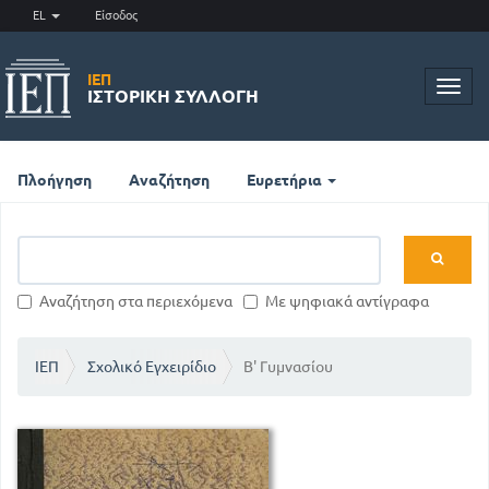
EL
Είσοδος
ΙΕΠ
Toggl
ΙΣΤΟΡΙΚΉ ΣΥΛΛΟΓΉ
navig
Πλοήγηση
Αναζήτηση
Ευρετήρια
Αναζήτηση στα περιεχόμενα
Με ψηφιακά αντίγραφα
ΙΕΠ
Σχολικό Εγχειρίδιο
Β' Γυμνασίου