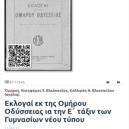
01-17345
Όμηρος, Νικηφόρος Ξ. Ελεόπουλος, Καλλιρόη Ν. Ελεοπούλου
(σχόλια)
Εκλογαί εκ της Ομήρου
Οδύσσειας ια την Ε΄ τάξιν των
Γυμνασίων νέου τύπου
[1942]