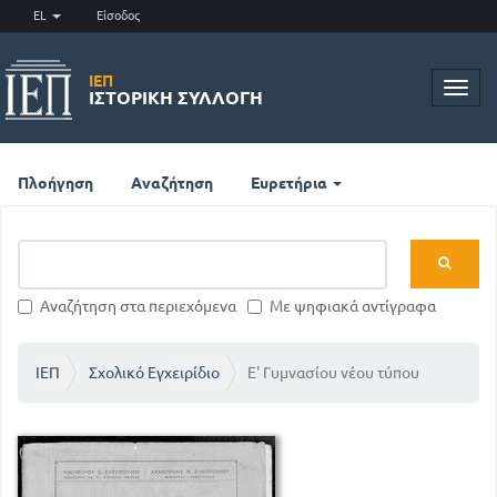
EL
Είσοδος
ΙΕΠ
Toggl
ΙΣΤΟΡΙΚΉ ΣΥΛΛΟΓΉ
navig
Πλοήγηση
Αναζήτηση
Ευρετήρια
Αναζήτηση στα περιεχόμενα
Με ψηφιακά αντίγραφα
ΙΕΠ
Σχολικό Εγχειρίδιο
Ε' Γυμνασίου νέου τύπου