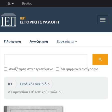
EL
Είσοδος
ΙΕΠ
Toggl
ΙΣΤΟΡΙΚΉ ΣΥΛΛΟΓΉ
navig
Πλοήγηση
Αναζήτηση
Ευρετήρια
Αναζήτηση στα περιεχόμενα
Με ψηφιακά αντίγραφα
ΙΕΠ
Σχολικό Εγχειρίδιο
Δ' Γυμνασίου / Β' Αστικού Σχολείου