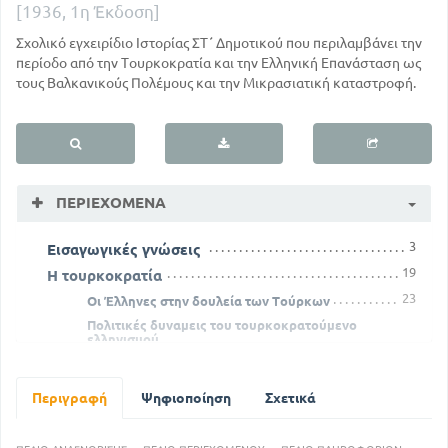
[1936, 1η Έκδοση]
Σχολικό εγχειρίδιο Ιστορίας ΣΤ΄ Δημοτικού που περιλαμβάνει την
περίοδο από την Τουρκοκρατία και την Ελληνική Επανάσταση ως
τους Βαλκανικούς Πολέμους και την Μικρασιατική καταστροφή.
ΠΕΡΙΕΧΌΜΕΝΑ
3
Εισαγωγικές γνώσεις
19
Η τουρκοκρατία
23
Οι Έλληνες στην δουλεία των Τούρκων
Πολιτικές δυναμεις του τουρκοκρατούμενο
ελληνισμού
57
35
Παραμονές της μεγάλης επανάστασης
63
Η μεγάλη επανάσταση
Περιγραφή
Ψηφιοποίηση
Σχετικά
66
Πρώτο έτος
96
Δεύτερο έτος