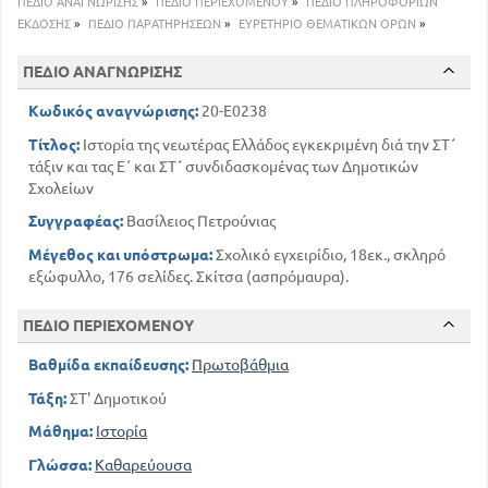
ΠΕΔΙΟ ΑΝΑΓΝΩΡΙΣΗΣ
»
ΠΕΔΙΟ ΠΕΡΙΕΧΟΜΕΝΟΥ
»
ΠΕΔΙΟ ΠΛΗΡΟΦΟΡΙΩΝ
111
Τρίτο έτος
ΕΚΔΟΣΗΣ
»
ΠΕΔΙΟ ΠΑΡΑΤΗΡΗΣΕΩΝ
»
ΕΥΡΕΤΗΡΙΟ ΘΕΜΑΤΙΚΩΝ ΟΡΩΝ
»
116
Η Ευρώπη και η επανάσταση
121
Τουρκοαιγυπτιακή σύμπραξη
ΠΕΔΙΟ ΑΝΑΓΝΩΡΙΣΗΣ
147
Η Ελλάδα ελεύθερη
Κωδικός αναγνώρισης:
20-E0238
Τίτλος:
Ιστορία της νεωτέρας Ελλάδος εγκεκριμένη διά την ΣΤ΄
τάξιν και τας Ε΄ και ΣΤ΄ συνδιδασκομένας των Δημοτικών
Σχολείων
Συγγραφέας:
Βασίλειος Πετρούνιας
Μέγεθος και υπόστρωμα:
Σχολικό εγχειρίδιο, 18εκ., σκληρό
εξώφυλλο, 176 σελίδες. Σκίτσα (ασπρόμαυρα).
ΠΕΔΙΟ ΠΕΡΙΕΧΟΜΕΝΟΥ
Βαθμίδα εκπαίδευσης:
Πρωτοβάθμια
Τάξη:
ΣΤ' Δημοτικού
Μάθημα:
Ιστορία
Γλώσσα:
Καθαρεύουσα