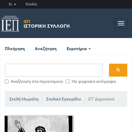
EL
Είσοδος
ΙΕΠ
Toggl
ΙΣΤΟΡΙΚΉ ΣΥΛΛΟΓΉ
navig
Πλοήγηση
Αναζήτηση
Ευρετήρια
Αναζήτηση στα περιεχόμενα
Με ψηφιακά αντίγραφα
Σχολή Μωραϊτη
Σχολικό Εγχειρίδιο
ΣΤ' Δημοτικού