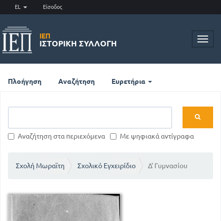
EL
Είσοδος
ΙΕΠ
Toggl
ΙΣΤΟΡΙΚΉ ΣΥΛΛΟΓΉ
navig
Πλοήγηση
Αναζήτηση
Ευρετήρια
Αναζήτηση στα περιεχόμενα
Με ψηφιακά αντίγραφα
Σχολή Μωραϊτη
Σχολικό Εγχειρίδιο
Δ' Γυμνασίου