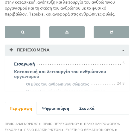
στην κατασκευή, ανάπτυξη και λειτουργία του ανθρώπινου
οργανισμού και τη σχέση του ανθρώπου με το φυσικό
περιβάλλον. Περιέχει και αναφορά στις ανθρώπινες φυλές.
ΠΕΡΙΕΧΌΜΕΝΑ
5
Εισαγωγή
Κατασκευή και λειτουργία του ανθρώπινου
οργανισμού
24
8
Οι μύες του ανθρωπινου σώματος
Μορφολογική επίσκόπηση της στοματικής
κοιλότητας
60
32
Οι εκκρίσεις
Περιγραφή
Ψηφιοποίηση
Σχετικά
Η γέννηση και η ανάπτυξη του ανρώπινου
οργανισμού
89
Σχέση του ανθρώπινου οργανισμού προς το
ΠΕΔΙΟ ΑΝΑΓΝΩΡΙΣΗΣ
»
ΠΕΔΙΟ ΠΕΡΙΕΧΟΜΕΝΟΥ
»
ΠΕΔΙΟ ΠΛΗΡΟΦΟΡΙΩΝ
φυσικό περιβάλλον
ΕΚΔΟΣΗΣ
»
ΠΕΔΙΟ ΠΑΡΑΤΗΡΗΣΕΩΝ
»
ΕΥΡΕΤΗΡΙΟ ΘΕΜΑΤΙΚΩΝ ΟΡΩΝ
»
98
94
Οι ανθρώπινες φυλές