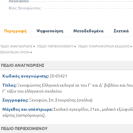
Λουκιανού
Βίος Ξενοφώντος
Βίος Λουκιανού
Σημειώσεις
Πίνακας κύριων ονομάτων
Περιγραφή
Ψηφιοποίηση
Μεταδεδομένα
Σχετικά
ΠΕΔΙΟ ΑΝΑΓΝΩΡΙΣΗΣ
»
ΠΕΔΙΟ ΠΕΡΙΕΧΟΜΕΝΟΥ
»
ΠΕΔΙΟ ΠΛΗΡΟΦΟΡΙΩΝ ΕΚΔΟΣΗΣ
»
ΘΕΜΑΤΙΚΩΝ ΟΡΩΝ
»
ΠΕΔΙΟ ΑΝΑΓΝΩΡΙΣΗΣ
Κωδικός αναγνώρισης:
20-05421
Τίτλος:
Ξενοφώντος Ελληνικά εκλογαί εκ του Γ΄ και Δ΄ βιβλίου και Λο
Γ΄ τάξιν του ελληνικού σχολείου
Συγγραφέας:
Ξενοφών, Σπ. Στουραϊτης (σχόλια)
Μέγεθος και υπόστρωμα:
Σχολικό εγχειρίδιο, 21εκ., μαλακό εξώφυλ
χάρτης (ασπρόμαυρος).
ΠΕΔΙΟ ΠΕΡΙΕΧΟΜΕΝΟΥ