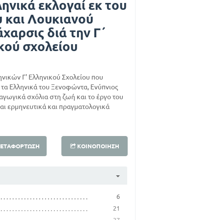
ηνικά εκλογαί εκ του
υ και Λουκιανού
άχαρσις διά την Γ΄
ικού σχολείου
ηνικών Γ' Ελληνικού Σχολείου που
τα Ελληνικά του Ξενοφώντα, Ενύπνιος
σαγωγικά σχόλια στη ζωή και το έργο του
αι ερμηνευτικά και πραγματολογικά
ΕΤΑΦΌΡΤΩΣΗ
ΚΟΙΝΟΠΟΊΗΣΗ
6
21