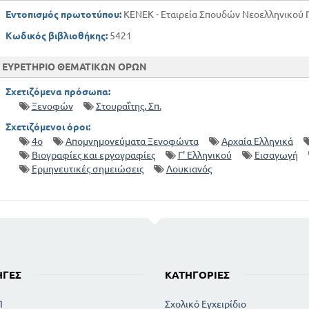
Εντοπισμός πρωτοτύπου:
ΚΕΝΕΚ - Εταιρεία Σπουδών Νεοελληνικού Π
Κωδικός βιβλιοθήκης:
5421
ΕΥΡΕΤΗΡΙΟ ΘΕΜΑΤΙΚΩΝ ΟΡΩΝ
Σχετιζόμενα πρόσωπα:
Ξενοφών
Στουραΐτης, Σπ.
Σχετιζόμενοι όροι:
4ο
Απομνημονεύματα Ξενοφώντα
Αρχαία Ελληνικά
Βιογραφίες και εργογραφίες
Γ' Ελληνικού
Εισαγωγή
Ερμηνευτικές σημειώσεις
Λουκιανός
ΗΓΈΣ
ΚΑΤΗΓΟΡΊΕΣ
Π
Σχολικό Εγχειρίδιο