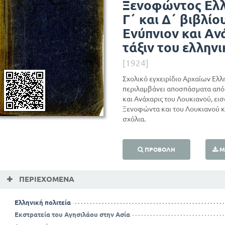
Ξενοφώντος Ελλ
Γ΄ και Δ΄ βιβλίο
Ενύπνιον και Αν
τάξιν του ελλην
[1924]
Σχολικό εγχειρίδιο Αρχαίων Ελλ
περιλαμβάνει αποσπάσματα από 
και Ανάχαρις του Λουκιανού, ει
Ξενοφώντα και του Λουκιανού κ
σχόλια.
ΠΡΟΒΟΛΉ
Μ
ΠΕΡΙΕΧΌΜΕΝΑ
Ελληνική πολιτεία
Εκστρατεία του Αγησιλάου στην Ασία