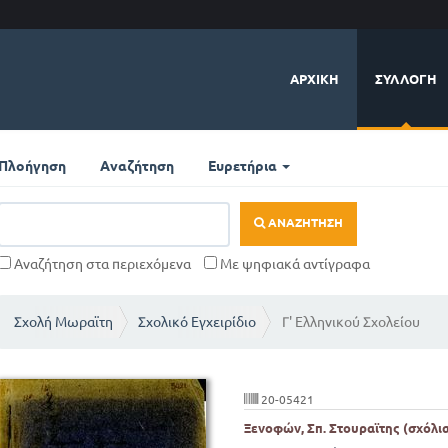
ΑΡΧΙΚΉ
ΣΥΛΛΟΓΉ
Πλοήγηση
Αναζήτηση
Ευρετήρια
ΑΝΑΖΉΤΗΣΗ
Αναζήτηση στα περιεχόμενα
Με ψηφιακά αντίγραφα
Σχολή Μωραϊτη
Σχολικό Εγχειρίδιο
Γ' Ελληνικού Σχολείου
20-05421
Ξενοφών, Σπ. Στουραϊτης (σχόλι