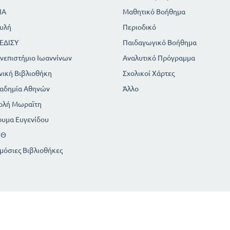
ΙΑ
Μαθητικό Βοήθημα
υλή
Περιοδικό
ΕΔΙΣΥ
Παιδαγωγικό Βοήθημα
νεπιστήμιο Ιωαννίνων
Αναλυτικό Πρόγραμμα
νική Βιβλιοθήκη
Σχολικοί Χάρτες
αδημία Αθηνών
Άλλο
ολή Μωραϊτη
ρυμα Ευγενίδου
ΠΘ
μόσιες Βιβλιοθήκες