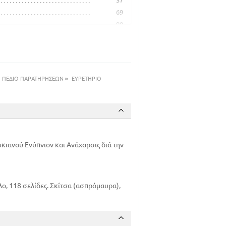
37
69
90
97
111
ΠΕΔΙΟ ΠΑΡΑΤΗΡΗΣΕΩΝ
»
ΕΥΡΕΤΗΡΙΟ
υκιανού Ενύπνιον και Ανάχαρσις διά την
λο, 118 σελίδες. Σκίτσα (ασπρόμαυρα),