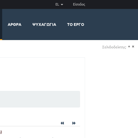
EL
Είσοδος
ΆΡΘΡΑ
ΨΥΧΑΓΩΓΊΑ
ΤΟ ΈΡΓΟ
Σελιδοδείκτης:
(+)
(-)
α)