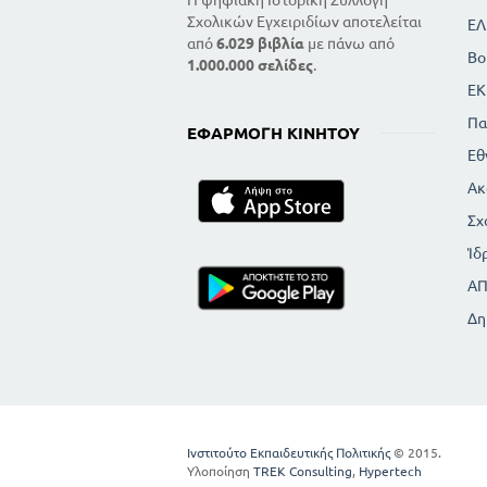
Η ψηφιακή Ιστορική Συλλογή
Σχολικών Εγχειριδίων αποτελείται
ΕΛ
από
6.029 βιβλία
με πάνω από
Βο
1.000.000 σελίδες
.
ΕΚ
Πα
ΕΦΑΡΜΟΓΉ ΚΙΝΗΤΟΎ
Εθ
Ακ
Σχ
Ίδ
Α
Δη
Ινστιτούτο Εκπαιδευτικής Πολιτικής
© 2015.
Υλοποίηση
TREK Consulting
,
Hypertech