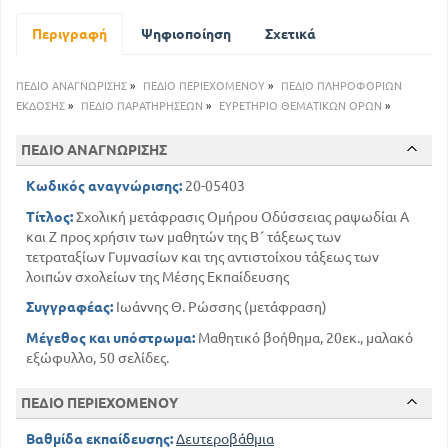
Περιγραφή
Ψηφιοποίηση
Σχετικά
ΠΕΔΙΟ ΑΝΑΓΝΩΡΙΣΗΣ
»
ΠΕΔΙΟ ΠΕΡΙΕΧΟΜΕΝΟΥ
»
ΠΕΔΙΟ ΠΛΗΡΟΦΟΡΙΩΝ
ΕΚΔΟΣΗΣ
»
ΠΕΔΙΟ ΠΑΡΑΤΗΡΗΣΕΩΝ
»
ΕΥΡΕΤΗΡΙΟ ΘΕΜΑΤΙΚΩΝ ΟΡΩΝ
»
ΠΕΔΙΟ ΑΝΑΓΝΩΡΙΣΗΣ
Κωδικός αναγνώρισης:
20-05403
Τίτλος:
Σχολική μετάφρασις Ομήρου Οδύσσειας ραψωδίαι Α
και Ζ προς χρήσιν των μαθητών της Β΄ τάξεως των
τετραταξίων Γυμνασίων και της αντιστοίχου τάξεως των
λοιπών σχολείων της Μέσης Εκπαίδευσης
Συγγραφέας:
Ιωάννης Θ. Ρώσσης (μετάφραση)
Μέγεθος και υπόστρωμα:
Μαθητικό βοήθημα, 20εκ., μαλακό
εξώφυλλο, 50 σελίδες.
ΠΕΔΙΟ ΠΕΡΙΕΧΟΜΕΝΟΥ
Βαθμίδα εκπαίδευσης:
Δευτεροβάθμια