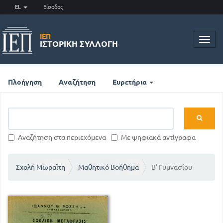
EL
Είσοδος
ΙΕΠ
Toggl
ΙΣΤΟΡΙΚΉ ΣΥΛΛΟΓΉ
navig
Πλοήγηση
Αναζήτηση
Ευρετήρια
Αναζήτηση στα περιεχόμενα
Με ψηφιακά αντίγραφα
Σχολή Μωραϊτη
Μαθητικό Βοήθημα
Β' Γυμνασίου