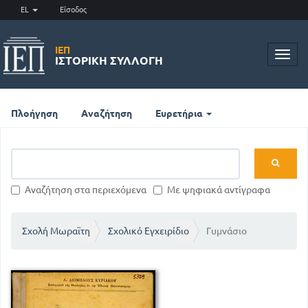
EL
Είσοδος
ΙΕΠ
Toggl
ΙΣΤΟΡΙΚΉ ΣΥΛΛΟΓΉ
navig
Πλοήγηση
Αναζήτηση
Ευρετήρια
Αναζήτηση στα περιεχόμενα
Με ψηφιακά αντίγραφα
Σχολή Μωραϊτη
Σχολικό Εγχειρίδιο
Γυμνάσιο