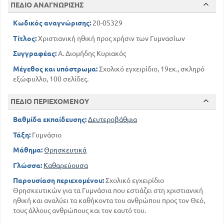
Τι είναι καθήκον της προς τον πλησίον ειλικρινείας
ΠΕΔΙΟ ΑΝΑΓΝΩΡΙΣΗΣ
και φιλαληθειας
77
Κωδικός αναγνώρισης:
20-05329
Πως οφείλουμε να σεβόμεθα την ελευθερία του
πλησίον ;
Τίτλος:
Χριστιανική ηθική προς χρήσιν των Γυμνασίων
92
79
Παραδείγματα
Συγγραφέας:
Α. Διομήδης Κυριακός
99
Καθήκοντα προς τον πλησίον
Μέγεθος και υπόστρωμα:
Σχολικό εγχειρίδιο, 19εκ., σκληρό
εξώφυλλο, 100 σελίδες.
ΠΕΔΙΟ ΠΕΡΙΕΧΟΜΕΝΟΥ
Βαθμίδα εκπαίδευσης:
Δευτεροβάθμια
Τάξη:
Γυμνάσιο
Μάθημα:
Θρησκευτικά
Γλώσσα:
Καθαρεύουσα
Παρουσίαση περιεχομένου:
Σχολικό εγχειρίδιο
Θρησκευτικών για τα Γυμνάσια που εστιάζει στη χριστιανική
ηθική και αναλύει τα καθήκοντα του ανθρώπου προς τον Θεό,
τους άλλους ανθρώπους και τον εαυτό του.