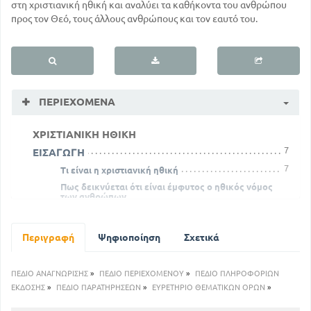
στη χριστιανική ηθική και αναλύει τα καθήκοντα του ανθρώπου
προς τον Θεό, τους άλλους ανθρώπους και τον εαυτό του.
ΠΕΡΙΕΧΌΜΕΝΑ
ΧΡΙΣΤΙΑΝΙΚΗ ΗΘΙΚΗ
7
ΕΙΣΑΓΩΓΗ
7
Τι είναι η χριστιανική ηθική
Πως δεικνύεται ότι είναι έμφυτος ο ηθικός νόμος
των ανθρώπων
25
13
Τι είναι καταλογισμος των πράξεων
40
Τι είναι ελπίδα στο Θεό
Περιγραφή
Ψηφιοποίηση
Σχετικά
Τι είναι αγάπη προς ημας αυτους και πως διαιρούμε
τα προς ημας αυτούς καθήκοντα ;
51
ΠΕΔΙΟ ΑΝΑΓΝΩΡΙΣΗΣ
»
ΠΕΔΙΟ ΠΕΡΙΕΧΟΜΕΝΟΥ
»
ΠΕΔΙΟ ΠΛΗΡΟΦΟΡΙΩΝ
Παραδείγματα χριστιανικής προς το πλησίον αγάπης
ΕΚΔΟΣΗΣ
»
ΠΕΔΙΟ ΠΑΡΑΤΗΡΗΣΕΩΝ
»
ΕΥΡΕΤΗΡΙΟ ΘΕΜΑΤΙΚΩΝ ΟΡΩΝ
»
65