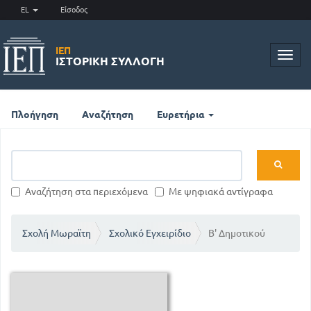
EL
Είσοδος
ΙΕΠ
Toggl
ΙΣΤΟΡΙΚΉ ΣΥΛΛΟΓΉ
navig
Πλοήγηση
Αναζήτηση
Ευρετήρια
Αναζήτηση στα περιεχόμενα
Με ψηφιακά αντίγραφα
Σχολή Μωραϊτη
Σχολικό Εγχειρίδιο
Β' Δημοτικού