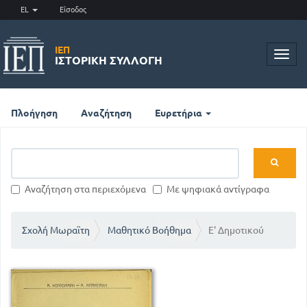
EL
Είσοδος
ΙΕΠ
Toggl
ΙΣΤΟΡΙΚΉ ΣΥΛΛΟΓΉ
navig
Πλοήγηση
Αναζήτηση
Ευρετήρια
Αναζήτηση στα περιεχόμενα
Με ψηφιακά αντίγραφα
Σχολή Μωραϊτη
Μαθητικό Βοήθημα
Ε' Δημοτικού