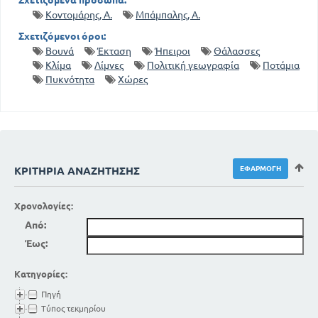
Σχετιζόμενα πρόσωπα:
Κοντομάρης, Α.
Μπάμπαλης, Α.
Σχετιζόμενοι όροι:
Βουνά
Έκταση
Ήπειροι
Θάλασσες
Κλίμα
Λίμνες
Πολιτική γεωγραφία
Ποτάμια
Πυκνότητα
Χώρες
ΚΡΙΤΉΡΙΑ ΑΝΑΖΉΤΗΣΗΣ
Χρονολογίες:
Από:
Έως:
Κατηγορίες:
Πηγή
Τύπος τεκμηρίου