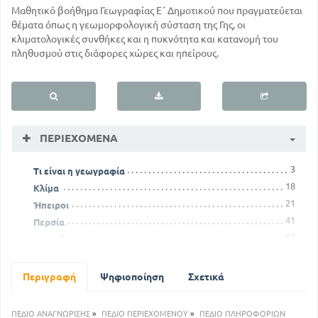
Μαθητικό βοήθημα Γεωγραφίας Ε΄ Δημοτικού που πραγματεύεται
θέματα όπως η γεωμορφολογική σύσταση της Γης, οι
κλιματολογικές συνθήκες και η πυκνότητα και κατανομή του
πληθυσμού στις διάφορες χώρες και ηπείρους.
ΠΕΡΙΕΧΌΜΕΝΑ
3
Τι είναι η γεωγραφία
18
Κλίμα
21
Ήπειροι
41
Περσία
62
Ιαπωνία
86
Ευρωπαικές κτήσεις
115
Ανεξάρτητα κράτη
Περιγραφή
Ψηφιοποίηση
Σχετικά
124
Πολικές χώρες
ΠΕΔΙΟ ΑΝΑΓΝΩΡΙΣΗΣ
»
ΠΕΔΙΟ ΠΕΡΙΕΧΟΜΕΝΟΥ
»
ΠΕΔΙΟ ΠΛΗΡΟΦΟΡΙΩΝ